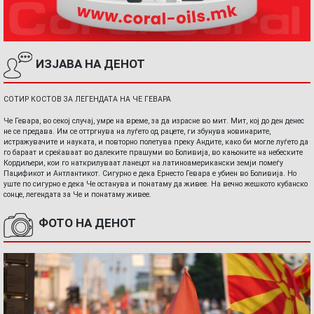
ИЗЈАВА НА ДЕНОТ
СОТИР КОСТОВ ЗА ЛЕГЕНДАТА НА ЧЕ ГЕВАРА
Че Гевара, во секој случај, умре на време, за да израсне во мит. Мит, кој до ден денес
не се предава. Им се оттргнува на луѓето од рацете, ги збунува новинарите,
истражувачите и науката, и повторно полетува преку Андите, како би могле луѓето да
го бараат и среќаваат во далеките прашуми во Боливија, во кањоните на небеските
Кордиљери, кои го наткрилуваат ланецот на латиноамерикански земји помеѓу
Пацификот и Антлантикот. Сигурно е дека Ернесто Гевара е убиен во Боливија. Но
уште по сигурно е дека Че останува и понатаму да живее. На вечно жешкото кубанско
сонце, легендата за Че и понатаму живее.
ФОТО НА ДЕНОТ