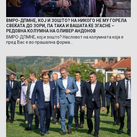
ВМРО-ДПМНЕ, КОЈ И ЗОШТО? НА НИКОГО НЕ МУ ГОРЕЛА
СВЕЌАТА ДО ЗОРИ, ПА ТАКА И ВАШАТА ЌЕ ЗГАСНЕ –
РЕДОВНА КОЛУМНА НА ОЛИВЕР АНДОНОВ
ВМРО-ДПМНЕ, кој и зошто? Насловот на колумната која е
пред Вас е во прашална форма…