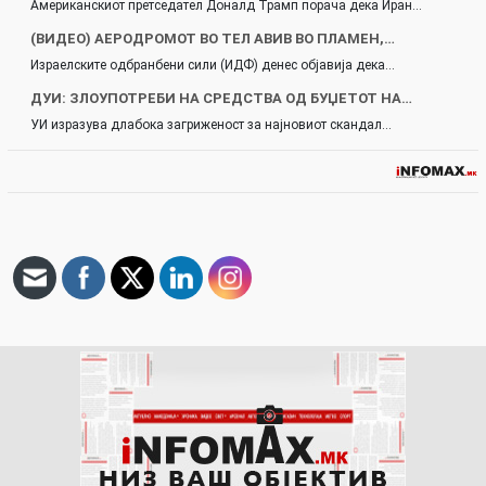
Американскиот претседател Доналд Трамп порача дека Иран…
(ВИДЕО) АЕРОДРОМОТ ВО ТЕЛ АВИВ ВО ПЛАМЕН,…
Израелските одбранбени сили (ИДФ) денес објавија дека…
ДУИ: ЗЛОУПОТРЕБИ НА СРЕДСТВА ОД БУЏЕТОТ НА…
УИ изразува длабока загриженост за најновиот скандал…