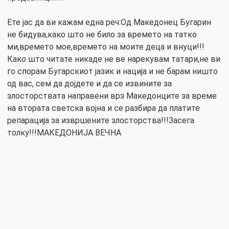
Ете јас да ви кажам една реч:Од Македонец Бугарин
не бидува,како што не било за времето на татко
ми,времето мое,времето на моите деца и внуци!!!
Како што читате никаде не ве нарекувам татари,не ви
го спорам Бугарскиот јазик и нација и не барам ништо
од вас, сем да дојдете и да се извините за
злосторствата направени врз Македонците за време
на втората светска војна и се разбира да платите
репарација за извршените злосторства!!!Засега
толку!!!МАКЕДОНИЈА ВЕЧНА