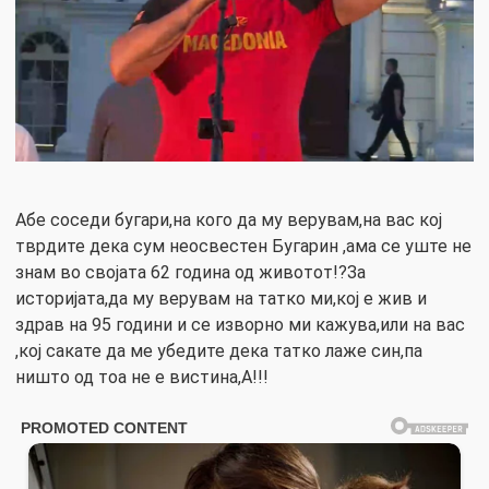
Абе соседи бугари,на кого да му верувам,на вас кој
тврдите дека сум неосвестен Бугарин ,ама се уште не
знам во својата 62 година од животот!?За
историјата,да му верувам на татко ми,кој е жив и
здрав на 95 години и се изворно ми кажува,или на вас
,кој сакате да ме убедите дека татко лаже син,па
ништо од тоа не е вистина,А!!!