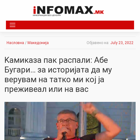
Skip
to
content
Насловна
/
Македонија
Објавено на:
July 23, 2022
Kамиказа пак распали: Абе
Бугари… за историјата да му
верувам на татко ми кој ја
преживеал или на вас