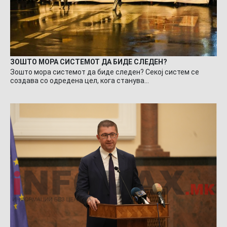
ЗОШТО МОРА СИСТЕМОТ ДА БИДЕ СЛЕДЕН?
Зошто мора системот да биде следен? Секој систем се
создава со одредена цел, кога станува…