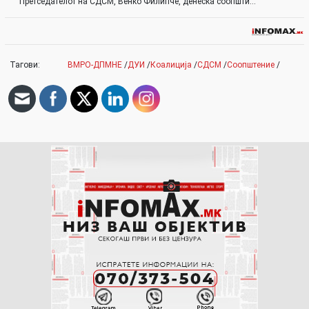
Претседателот на СДСМ, Венко Филипче, денеска соопшти…
Тагови:
ВМРО-ДПМНЕ
/
ДУИ
/
Коалиција
/
СДСМ
/
Соопштение
/