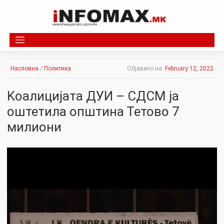
Skip
to
content
Насловна
/
Политика
Објавено на:
February 12, 2022
Kоалицијата ДУИ – СДСМ ја
оштетила општина Тетово 7
милиони