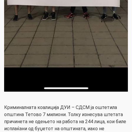
Криминалната коалиција ДУИ – СДСМ ја оштетила
општина Тетово 7 милиони. Толку изнесува штетата
причинета не одењето на работа на 244 лица, кои биле
исплаќани од буџетот на општината, иако не