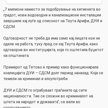
„7 милиони наместо за подобрување на хигиената во
градот, нови водоводни и канализациони инсталации
завршиле кај луѓе од списокот на Теута Арифи, ДУИ и
СДСМ.
Одговорност не треба да има само кај лицата кои не
оделе на работа, туку пред се кај Теута Арифи, како
одговорна во институцијата, која го оштетила буџетот
на општината.
Примерот од Тетово е пример како функционирала
коалицијата ДУИ – СДСМ долг период наназад. Која се
темели на криминал и злоупотреби.
ДУИ и СДСМ го ограбуваат граѓаните од сите
националности. Тие се сложни во криминалот на
штета на народот и државата“, се вели во
соопштението.