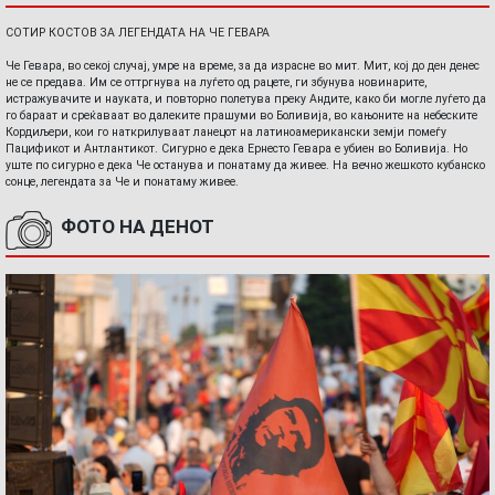
СОТИР КОСТОВ ЗА ЛЕГЕНДАТА НА ЧЕ ГЕВАРА
Че Гевара, во секој случај, умре на време, за да израсне во мит. Мит, кој до ден денес
не се предава. Им се оттргнува на луѓето од рацете, ги збунува новинарите,
истражувачите и науката, и повторно полетува преку Андите, како би могле луѓето да
го бараат и среќаваат во далеките прашуми во Боливија, во кањоните на небеските
Кордиљери, кои го наткрилуваат ланецот на латиноамерикански земји помеѓу
Пацификот и Антлантикот. Сигурно е дека Ернесто Гевара е убиен во Боливија. Но
уште по сигурно е дека Че останува и понатаму да живее. На вечно жешкото кубанско
сонце, легендата за Че и понатаму живее.
ФОТО НА ДЕНОТ