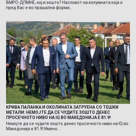
ВМРО-ДПМНЕ, кој и зошто? Насловот на колумната која е
пред Вас е во прашална форма…
КРИВА ПАЛАНКА И ОКОЛИНАТА ЗАТРУЕНА СО ТЕШКИ
МЕТАЛИ: НЕМОЈТЕ ДА СЕ ЧУДИТЕ ЗОШТО ДЕНЕС
ПРОСЕЧНОТО НИВО НА IQ ВО МАКЕДОНИЈА Е 81.9!
Немојте да се чудите зошто денес просечното ниво на IQ во
Македонија е 81.9! Имено…