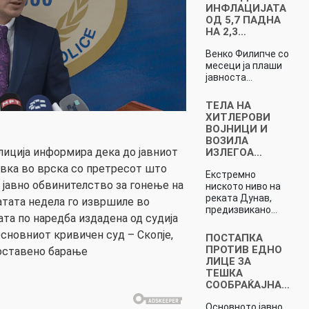
ИНФЛАЦИЈАТА
ОД 5,7 ПАДНА
НА 2,3…
Венко Филипче со
месеци ја плаши
јавноста…
ТЕЛА НА
ХИТЛЕРОВИ
ВОЈНИЦИ И
ВОЗИЛА
лиција информира дека до јавниот
ИЗЛЕГОА…
вка во врска со претресот што
Екстремно
јавно обвинителство за гонење на
ниското ниво на
реката Дунав,
тата недела го извршиле во
предизвикано…
та по наредба издадена од судија
Основниот кривичен суд – Скопје,
ПОСТАПКА
ПРОТИВ ЕДНО
доставено барање
ЛИЦЕ ЗА
ТЕШКА
СООБРАЌАЈНА…
Основното јавно