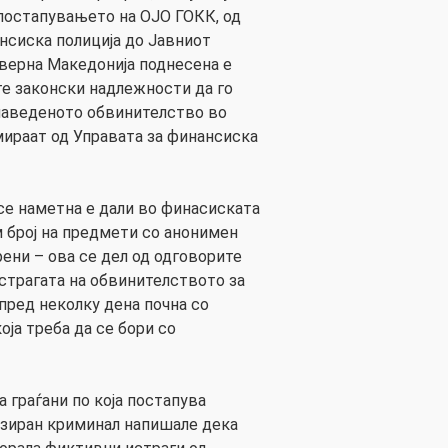
постапувањето на ОЈО ГОКК, од
ансиска полиција до Јавниот
верна Македонија поднесена е
те законски надлежности да го
наведеното обвинителство во
мираат од Управата за финансиска
е наметна е дали во финасиската
м број на предмети со анонимен
рени – ова се дел од одговорите
истрагата на обвинителството за
пред неколку дена почна со
оја треба да се бори со
а граѓани по која постапува
изиран криминал напишале дека