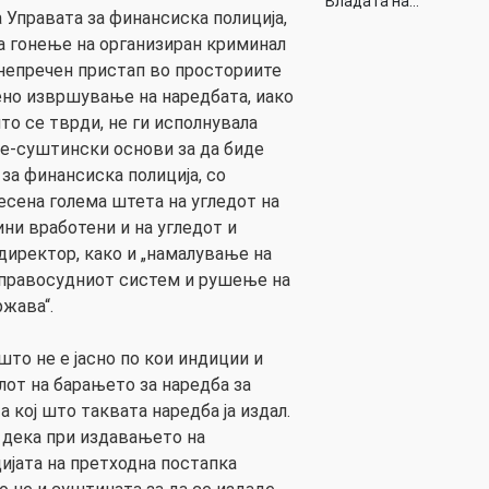
Владата на…
Управата за финансиска полиција,
а гонење на организиран криминал
 непречен пристап во просториите
чено извршување на наредбата, иако
то се тврди, не ги исполнувала
е-суштински основи за да биде
за финансиска полиција, со
есена голема штета на угледот на
ини вработени и на угледот и
директор, како и „намалување на
 правосудниот систем и рушење на
ржава“.
то не е јасно по кои индиции и
лот на барањето за наредба за
а кој што таквата наредба ја издал.
 дека при издавањето на
дијата на претходна постапка