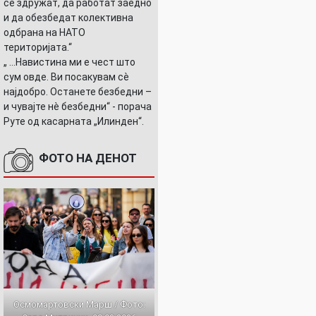
се здружат, да работат заедно
и да обезбедат колективна
одбрана на НАТО
територијата.“
„ ...Навистина ми е чест што
сум овде. Ви посакувам сè
најдобро. Останете безбедни –
и чувајте нè безбедни“ - порача
Руте од касарната „Илинден“.
ФОТО НА ДЕНОТ
Осмомартовски Марш / Фото: