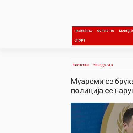
Skip
to
content
НАСЛОВНА
АКТУЕЛНО
МАКЕДО
СПОРТ
Насловна
/
Македонија
Mуареми се брук
полиција се нару