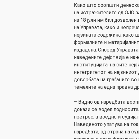
Како што соопшти денеска 
на истражителите од ОЈО з
на 18 јули им бил дозволен
на Управата, како и непре
нејзината содржина, како ш
формалните и материјалнит
издадена. Според Управата 
наведените дејствија е нан
институцијата, на сите нејз
интегритетот на нејзиниот 
довербата на граѓаните во
темелите на една правна д
– Видно од наредбата воопш
докази се водел подносите
претрес, а воедно и судијат
Наведеното упатува на тоа
наредбата, од страна на су