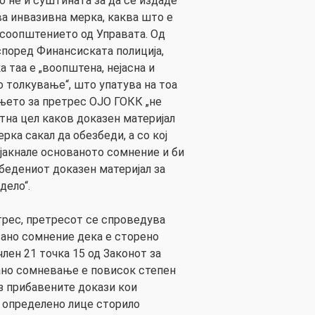
о не и суштината за да се издаде
ва инвазивна мерка, каква што е
 соопштението од Управата. Од
според Финансиската полиција,
 таа е „воопштена, нејасна и
о толкување“, што упатува на тоа
њето за претрес ОЈО ГОКК „не
етна цел каков доказен материјал
рка сакал да обезбеди, а со кој
ајакнале основаното сомнение и би
бедениот доказен материјал за
дело“.
трес, претресот се спроведува
ано сомнение дека е сторено
член 21 точка 15 од Законот за
ано сомневање е повисок степен
з прибавените докази кои
а определено лице сторило