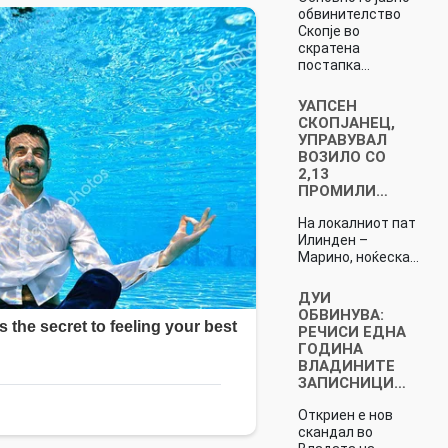
обвинителство
Скопје во
скратена
постапка…
УАПСЕН
СКОПЈАНЕЦ,
УПРАВУВАЛ
ВОЗИЛО СО
2,13
ПРОМИЛИ…
На локалниот пат
Илинден –
Марино, ноќеска…
ДУИ
ОБВИНУВА:
РЕЧИСИ ЕДНА
ГОДИНА
ВЛАДИНИТЕ
ЗАПИСНИЦИ…
Откриен е нов
скандал во