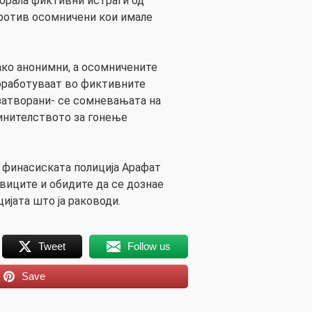
орала фиктивни истраги од
против осомничени кои имале
ако анонимни, а осомничените
оработуваат во фиктивните
 затворани- се сомневањата на
инителството за гонење
 финасиската полиција Арафат
виците и обидите да се дознае
ијата што ја раководи.
Tweet
Follow us
Save