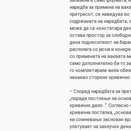
запазена е само формата, н
наредба за примена на вак
претресот, се наведува во
содржината на наредбата, 
може да се констатира дека
остава простор за слободн
дека подносителот на бара
располага со јасна и конкр
со примената на ваквата ме
само дополнително би го з
го комплетирале веќе обез
некакво сторено кривично 
– Според наредбата за пре
„поради постоење на основ
кривично дело…“. Согласно 
кривична постапка, „основ
на сомневање заснован вр
упатуваат на заклучок дек