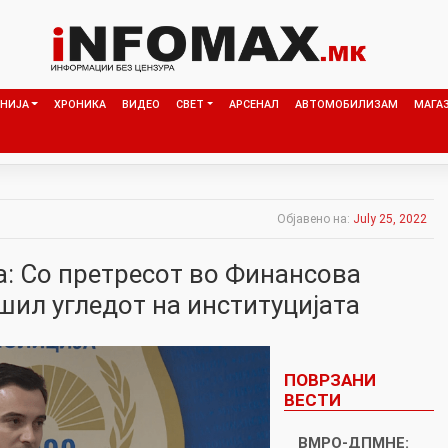
НИЈА
ХРОНИКА
ВИДЕО
СВЕТ
АРСЕНАЛ
АВТОМОБИЛИЗАМ
МАГА
Објавено на:
July 25, 2022
а: Со претресот во Финансова
шил угледот на институцијата
ПОВРЗАНИ
ВЕСТИ
ВМРО-ДПМНЕ: