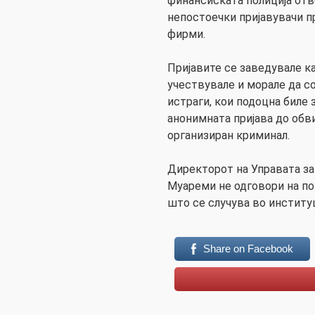
финансиската полиција отв
непостоечки пријавувачи 
фирми.
Пријавите се заведувале к
учествувале и морале да с
истраги, кои подоцна биле
анонимната пријава до обв
организиран криминал.
Директорот на Управата за
Муареми не одговори на по
што се случува во институц
Share on Facebook