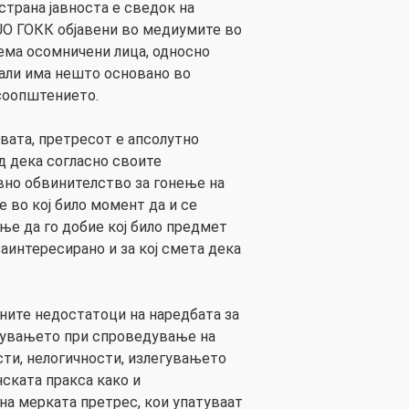
 страна јавноста е сведок на
ЈО ГОКК објавени во медиумите во
нема осомничени лица, односно
дали има нешто основано во
 соопштението.
вата, претресот е апсолутно
д дека согласно своите
вно обвинителство за гонење на
 во кој било момент да и се
ње да го добие кој било предмет
заинтересирано и за кој смета дека
ните недостатоци на наредбата за
апувањето при спроведување на
сти, нелогичности, излегувањето
нската пракса како и
на мерката претрес, кои упатуваат