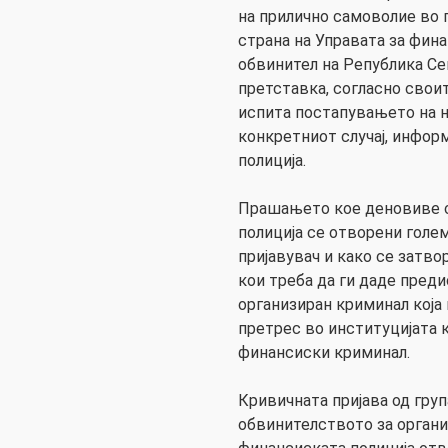
на прилично самоволие во 
страна на Управата за фин
обвинител на Република Се
претставка, согласно свои
испита постапувањето на 
конкретниот случај, инфор
полиција.
Прашањето кое деновиве с
полиција се отворени голе
пријавувач и како се затво
кои треба да ги даде пред
организиран криминал која 
претрес во институцијата к
финансиски криминал.
Кривичната пријава од груп
обвинителството за орган