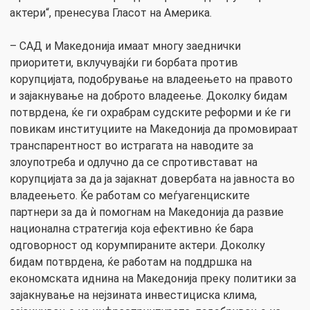
актери“, пренесува Гласот на Америка.
– САД и Македонија имаат многу заеднички
приоритети, вклучувајќи ги борбата против
корупцијата, подобрување на владеењето на правото
и зајакнување на доброто владеење. Доколку бидам
потврдена, ќе ги охрабрам судските реформи и ќе ги
повикам институциите на Македонија да промовираат
транспарентност во истрагата на наводите за
злоупотреба и одлучно да се спротивстават на
корупцијата за да ја зајакнат довербата на јавноста во
владеењето. Ќе работам со меѓуагенциските
партнери за да ѝ помогнам на Македонија да развие
национална стратегија која ефективно ќе бара
одговорност од корумпираните актери. Доколку
бидам потврдена, ќе работам на поддршка на
економската иднина на Македонија преку политики за
зајакнување на нејзината инвестициска клима,