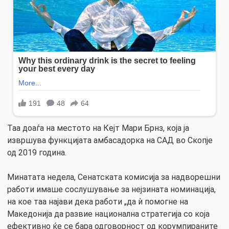
Таа доаѓа на местото на Кејт Мари Брнз, која ја
извршува функцијата амбасадорка на САД во Скопје
од 2019 година.
Минатата недела, Сенатската комисија за надворешни
работи имаше сослушување за нејзината номинација,
на кое таа најави дека работи „да ѝ помогне на
Македонија да развие национална стратегија со која
ефективно ќе се бара одговорност од корумпираните