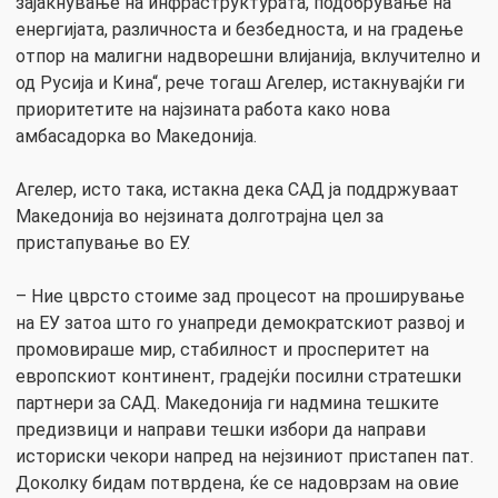
зајакнување на инфраструктурата, подобрување на
енергијата, различноста и безбедноста, и на градење
отпор на малигни надворешни влијанија, вклучително и
од Русија и Кина“, рече тогаш Агелер, истакнувајќи ги
приоритетите на најзината работа како нова
амбасадорка во Македонија.
Агелер, исто така, истакна дека САД ја поддржуваат
Македонија во нејзината долготрајна цел за
пристапување во ЕУ.
– Ние цврсто стоиме зад процесот на проширување
на ЕУ затоа што го унапреди демократскиот развој и
промовираше мир, стабилност и просперитет на
европскиот континент, градејќи посилни стратешки
партнери за САД. Македонија ги надмина тешките
предизвици и направи тешки избори да направи
историски чекори напред на нејзиниот пристапен пат.
Доколку бидам потврдена, ќе се надоврзам на овие