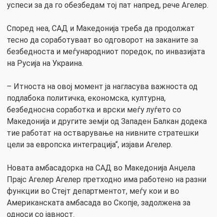
успеси за да го обезбедам тој пат напред, рече Агелер.
Според неа, САД и Македонија треба да продолжат
тесно да соработуваат во одговорот на заканите за
безбедноста и меѓународниот поредок, по инвазијата
на Русија на Украина.
– Итноста на овој момент ја нагласува важноста од
подлабока политичка, економска, културна,
безбедносна соработка и врски меѓу луѓето со
Македонија и другите земји од Западен Балкан додека
тие работат на остварување на нивните стратешки
цели за европска интеграција“, изјави Агелер.
Новата амбасадорка на САД во Македонија Анџела
Прајс Агелер Агелер претходно има работено на разни
функции во Стејт департментот, меѓу кои и во
Американската амбасада во Скопје, задолжена за
односи со јавност.