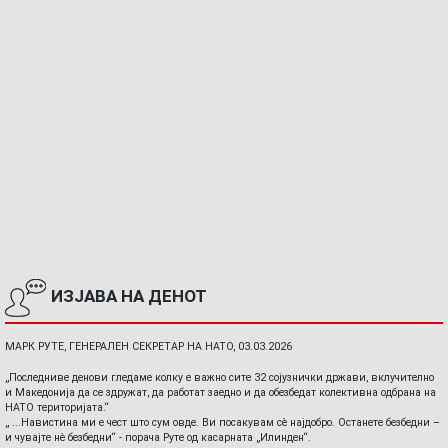
ИЗЈАВА НА ДЕНОТ
МАРК РУТЕ, ГЕНЕРАЛЕН СЕКРЕТАР НА НАТО, 03.03.2026
„Последниве денови гледаме колку е важно сите 32 сојузнички држави, вклучително
и Македонија да се здружат, да работат заедно и да обезбедат колективна одбрана на
НАТО територијата.“
„ ...Навистина ми е чест што сум овде. Ви посакувам сè најдобро. Останете безбедни –
и чувајте нè безбедни“ - порача Руте од касарната „Илинден“.