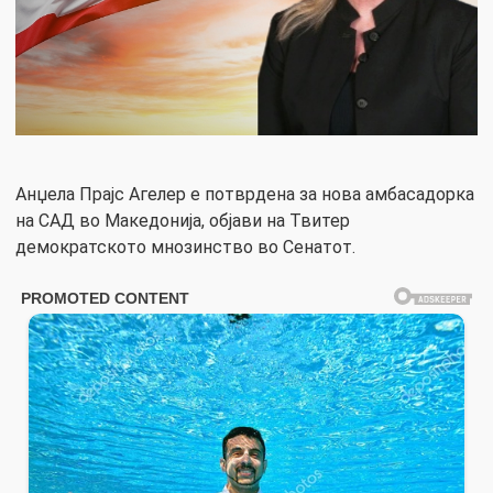
Анџела Прајс Агелер е потврдена за нова амбасадорка
на САД во Македонија, објави на Твитер
демократското мнозинство во Сенатот.