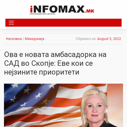
Skip
to
content
Насловна
/
Македонија
Објавено на:
August 5, 2022
Oва е новата амбасадорка на
САД во Скопје: Еве кои се
нејзините приоритети