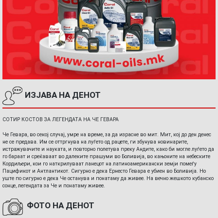
ИЗЈАВА НА ДЕНОТ
СОТИР КОСТОВ ЗА ЛЕГЕНДАТА НА ЧЕ ГЕВАРА
Че Гевара, во секој случај, умре на време, за да израсне во мит. Мит, кој до ден денес
не се предава. Им се оттргнува на луѓето од рацете, ги збунува новинарите,
истражувачите и науката, и повторно полетува преку Андите, како би могле луѓето да
го бараат и среќаваат во далеките прашуми во Боливија, во кањоните на небеските
Кордиљери, кои го наткрилуваат ланецот на латиноамерикански земји помеѓу
Пацификот и Антлантикот. Сигурно е дека Ернесто Гевара е убиен во Боливија. Но
уште по сигурно е дека Че останува и понатаму да живее. На вечно жешкото кубанско
сонце, легендата за Че и понатаму живее.
ФОТО НА ДЕНОТ