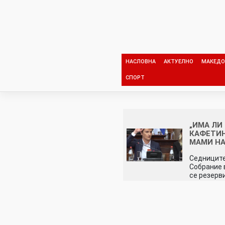
Skip
to
content
НАСЛОВНА
АКТУЕЛНО
МАКЕДО
СПОРТ
„ИМА ЛИ
КАФЕТИН
МАМИ Н
Седниците
Собрание 
се резерв