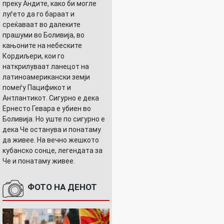
преку Андите, како би могле
луѓето да го бараат и
среќаваат во далеките
прашуми во Боливија, во
кањоните на небеските
Кордиљери, кои го
наткрилуваат ланецот на
латиноамерикански земји
помеѓу Пацификот и
Антлантикот. Сигурно е дека
Ернесто Гевара е убиен во
Боливија. Но уште по сигурно е
дека Че останува и понатаму
да живее. На вечно жешкото
кубанско сонце, легендата за
Че и понатаму живее.
ФОТО НА ДЕНОТ