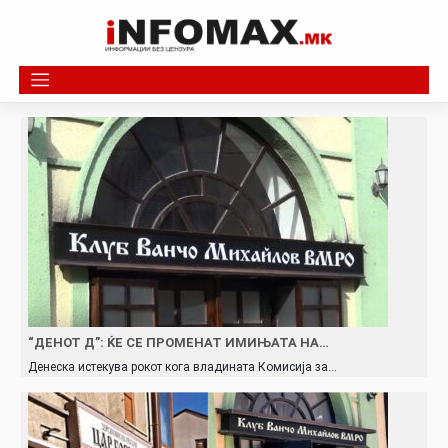
Skip
to
content
“ДЕНОТ Д”: ЌЕ СЕ ПРОМЕНАТ ИМИЊАТА НА…
Денеска истекува рокот кога владината Комисија за…