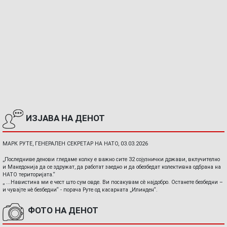
ИЗЈАВА НА ДЕНОТ
МАРК РУТЕ, ГЕНЕРАЛЕН СЕКРЕТАР НА НАТО, 03.03.2026
„Последниве денови гледаме колку е важно сите 32 сојузнички држави, вклучително
и Македонија да се здружат, да работат заедно и да обезбедат колективна одбрана на
НАТО територијата.“
„ ...Навистина ми е чест што сум овде. Ви посакувам сè најдобро. Останете безбедни –
и чувајте нè безбедни“ - порача Руте од касарната „Илинден“.
ФОТО НА ДЕНОТ