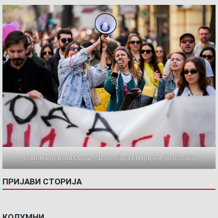
Осмомартовски Марш / Фото: Сара Митрички, 08.03.2026
ПРИЈАВИ СТОРИЈА
КОЛУМНИ