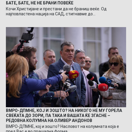
БАТЕ, БАТЕ, НЕ НЕ БРАНИ ПОВЕЌЕ
Кочи Христијане и престани да не браниш веќе. Од
најповластена нација на САД, стигнавме до…
ВМРО-ДПМНЕ, КОЈ И ЗОШТО? НА НИКОГО НЕ МУ ГОРЕЛА
СВЕЌАТА ДО ЗОРИ, ПА ТАКА И ВАШАТА ЌЕ ЗГАСНЕ –
РЕДОВНА КОЛУМНА НА ОЛИВЕР АНДОНОВ
ВМРО-ДПМНЕ, кој и зошто? Насловот на колумната која е
пред Вас е во прашална форма…