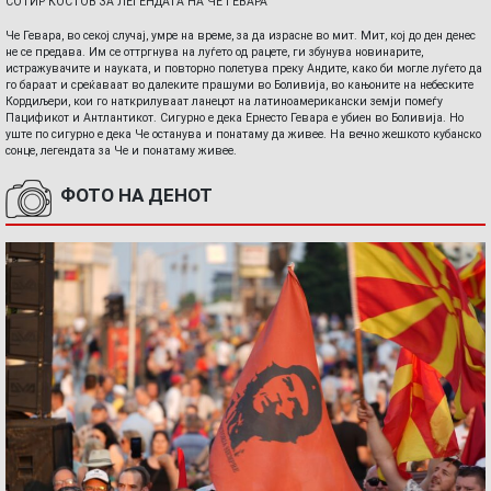
СОТИР КОСТОВ ЗА ЛЕГЕНДАТА НА ЧЕ ГЕВАРА
Че Гевара, во секој случај, умре на време, за да израсне во мит. Мит, кој до ден денес
не се предава. Им се оттргнува на луѓето од рацете, ги збунува новинарите,
истражувачите и науката, и повторно полетува преку Андите, како би могле луѓето да
го бараат и среќаваат во далеките прашуми во Боливија, во кањоните на небеските
Кордиљери, кои го наткрилуваат ланецот на латиноамерикански земји помеѓу
Пацификот и Антлантикот. Сигурно е дека Ернесто Гевара е убиен во Боливија. Но
уште по сигурно е дека Че останува и понатаму да живее. На вечно жешкото кубанско
сонце, легендата за Че и понатаму живее.
ФОТО НА ДЕНОТ