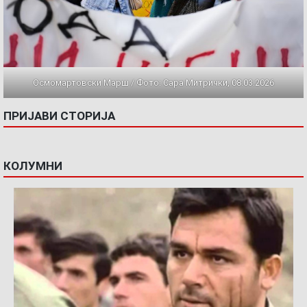
Осмомартовски Марш / Фото: Сара Митрички, 08.03.2026
ПРИЈАВИ СТОРИЈА
КОЛУМНИ