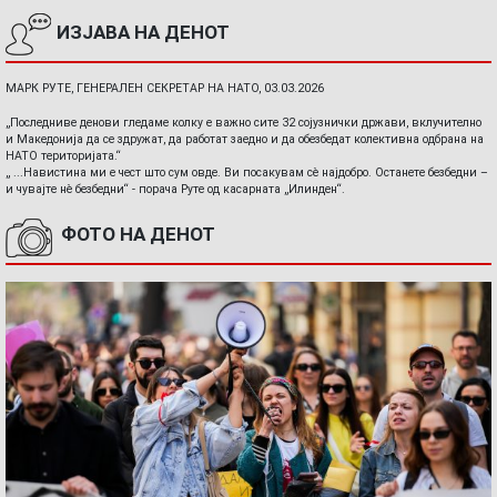
ИЗЈАВА НА ДЕНОТ
МАРК РУТЕ, ГЕНЕРАЛЕН СЕКРЕТАР НА НАТО, 03.03.2026
„Последниве денови гледаме колку е важно сите 32 сојузнички држави, вклучително
и Македонија да се здружат, да работат заедно и да обезбедат колективна одбрана на
НАТО територијата.“
„ ...Навистина ми е чест што сум овде. Ви посакувам сè најдобро. Останете безбедни –
и чувајте нè безбедни“ - порача Руте од касарната „Илинден“.
ФОТО НА ДЕНОТ