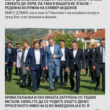
СВЕЌАТА ДО ЗОРИ, ПА ТАКА И ВАШАТА ЌЕ ЗГАСНЕ –
РЕДОВНА КОЛУМНА НА ОЛИВЕР АНДОНОВ
ВМРО-ДПМНЕ, кој и зошто? Насловот на колумната која е
пред Вас е во прашална форма…
КРИВА ПАЛАНКА И ОКОЛИНАТА ЗАТРУЕНА СО ТЕШКИ
МЕТАЛИ: НЕМОЈТЕ ДА СЕ ЧУДИТЕ ЗОШТО ДЕНЕС
ПРОСЕЧНОТО НИВО НА IQ ВО МАКЕДОНИЈА Е 81.9!