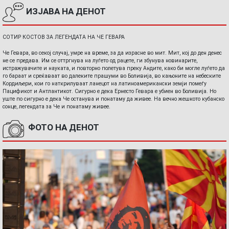
ИЗЈАВА НА ДЕНОТ
СОТИР КОСТОВ ЗА ЛЕГЕНДАТА НА ЧЕ ГЕВАРА
Че Гевара, во секој случај, умре на време, за да израсне во мит. Мит, кој до ден денес
не се предава. Им се оттргнува на луѓето од рацете, ги збунува новинарите,
истражувачите и науката, и повторно полетува преку Андите, како би могле луѓето да
го бараат и среќаваат во далеките прашуми во Боливија, во кањоните на небеските
Кордиљери, кои го наткрилуваат ланецот на латиноамерикански земји помеѓу
Пацификот и Антлантикот. Сигурно е дека Ернесто Гевара е убиен во Боливија. Но
уште по сигурно е дека Че останува и понатаму да живее. На вечно жешкото кубанско
сонце, легендата за Че и понатаму живее.
ФОТО НА ДЕНОТ