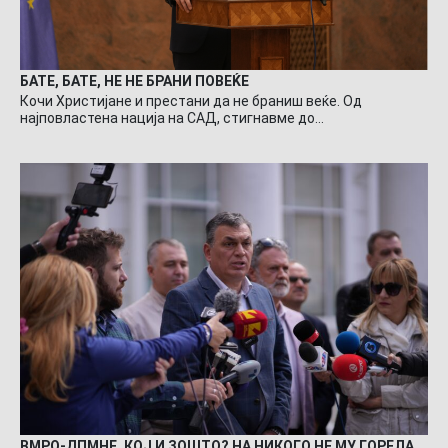
БАТЕ, БАТЕ, НЕ НЕ БРАНИ ПОВЕЌЕ
Кочи Христијане и престани да не браниш веќе. Од
најповластена нација на САД, стигнавме до…
ВМРО-ДПМНЕ, КОЈ И ЗОШТО? НА НИКОГО НЕ МУ ГОРЕЛА