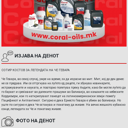
ИЗЈАВА НА ДЕНОТ
СОТИР КОСТОВ ЗА ЛЕГЕНДАТА НА ЧЕ ГЕВАРА
Че Гевара, во секој случај, умре на време, за да израсне во мит. Мит, кој до ден денес
не се предава. Им се оттргнува на луѓето од рацете, ги збунува новинарите,
истражувачите и науката, и повторно полетува преку Андите, како би могле луѓето да
го бараат и среќаваат во далеките прашуми во Боливија, во кањоните на небеските
Кордиљери, кои го наткрилуваат ланецот на латиноамерикански земји помеѓу
Пацификот и Антлантикот. Сигурно е дека Ернесто Гевара е убиен во Боливија. Но
уште по сигурно е дека Че останува и понатаму да живее. На вечно жешкото кубанско
сонце, легендата за Че и понатаму живее.
ФОТО НА ДЕНОТ