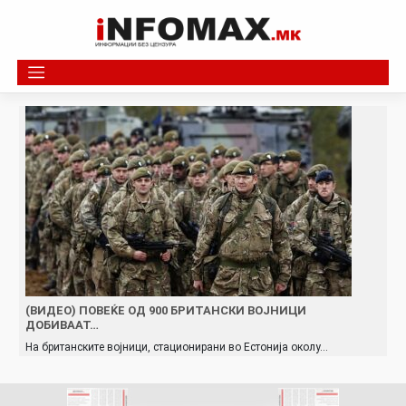
Skip
to
content
(ВИДЕО) ПОВЕЌЕ ОД 900 БРИТАНСКИ ВOJНИЦИ
ДОБИВААТ…
На британските војници, стационирани во Естонија околу…