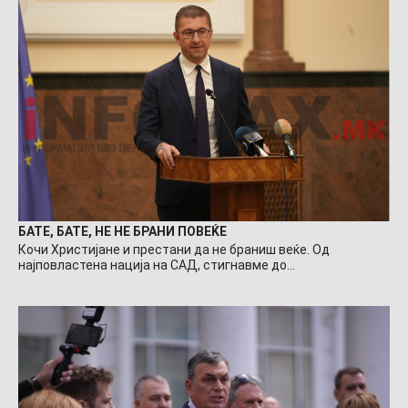
БАТЕ, БАТЕ, НЕ НЕ БРАНИ ПОВЕЌЕ
Кочи Христијане и престани да не браниш веќе. Од
најповластена нација на САД, стигнавме до…