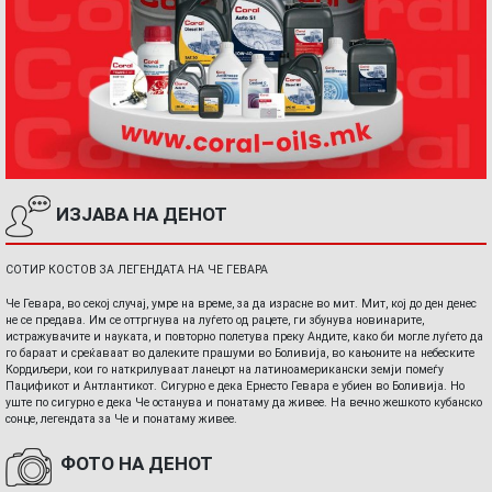
ИЗЈАВА НА ДЕНОТ
СОТИР КОСТОВ ЗА ЛЕГЕНДАТА НА ЧЕ ГЕВАРА
Че Гевара, во секој случај, умре на време, за да израсне во мит. Мит, кој до ден денес
не се предава. Им се оттргнува на луѓето од рацете, ги збунува новинарите,
истражувачите и науката, и повторно полетува преку Андите, како би могле луѓето да
го бараат и среќаваат во далеките прашуми во Боливија, во кањоните на небеските
Кордиљери, кои го наткрилуваат ланецот на латиноамерикански земји помеѓу
Пацификот и Антлантикот. Сигурно е дека Ернесто Гевара е убиен во Боливија. Но
уште по сигурно е дека Че останува и понатаму да живее. На вечно жешкото кубанско
сонце, легендата за Че и понатаму живее.
ФОТО НА ДЕНОТ