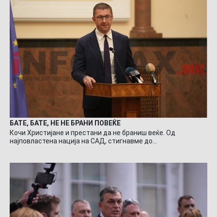
БАТЕ, БАТЕ, НЕ НЕ БРАНИ ПОВЕЌЕ
Кочи Христијане и престани да не браниш веќе. Од
најповластена нација на САД, стигнавме до…