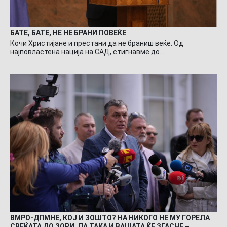
БАТЕ, БАТЕ, НЕ НЕ БРАНИ ПОВЕЌЕ
Кочи Христијане и престани да не браниш веќе. Од
најповластена нација на САД, стигнавме до…
ВМРО-ДПМНЕ, КОЈ И ЗОШТО? НА НИКОГО НЕ МУ ГОРЕЛА
СВЕЌАТА ДО ЗОРИ, ПА ТАКА И ВАШАТА ЌЕ ЗГАСНЕ –