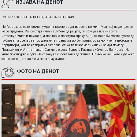
ИЗЈАВА НА ДЕНОТ
СОТИР КОСТОВ ЗА ЛЕГЕНДАТА НА ЧЕ ГЕВАРА
Че Гевара, во секој случај, умре на време, за да израсне во мит. Мит, кој до ден денес
не се предава. Им се оттргнува на луѓето од рацете, ги збунува новинарите,
истражувачите и науката, и повторно полетува преку Андите, како би могле луѓето да
го бараат и среќаваат во далеките прашуми во Боливија, во кањоните на небеските
Кордиљери, кои го наткрилуваат ланецот на латиноамерикански земји помеѓу
Пацификот и Антлантикот. Сигурно е дека Ернесто Гевара е убиен во Боливија. Но
уште по сигурно е дека Че останува и понатаму да живее. На вечно жешкото кубанско
сонце, легендата за Че и понатаму живее.
ФОТО НА ДЕНОТ