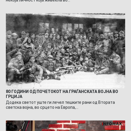
некоја личност која живеела во…
80 ГОДИНИ ОД ПОЧЕТОКОТ НА ГРАЃАНСКАТА ВОЈНА ВО
ГРЦИЈА
Додека светот уште ги лечел тешките рани од Втората
светска војна, во срцето на Европа,…