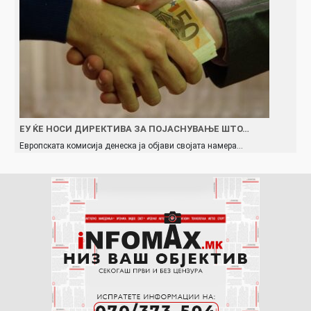
ЕУ ЌЕ НОСИ ДИРЕКТИВА ЗА ПОЈАСНУВАЊЕ ШТО…
Европската комисија денеска ја објави својата намера…