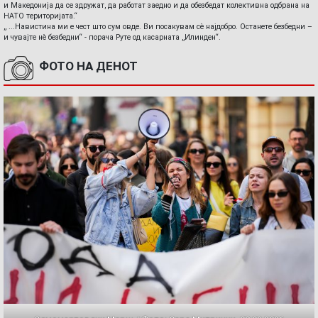
и Македонија да се здружат, да работат заедно и да обезбедат колективна одбрана на
НАТО територијата.“
„ ...Навистина ми е чест што сум овде. Ви посакувам сè најдобро. Останете безбедни –
и чувајте нè безбедни“ - порача Руте од касарната „Илинден“.
ФОТО НА ДЕНОТ