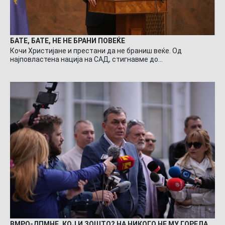
БАТЕ, БАТЕ, НЕ НЕ БРАНИ ПОВЕЌЕ
Кочи Христијане и престани да не браниш веќе. Од
најповластена нација на САД, стигнавме до…
ВМРО-ДПМНЕ, КОЈ И ЗОШТО? НА НИКОГО НЕ МУ ГОРЕЛА