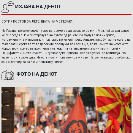
ИЗЈАВА НА ДЕНОТ
СОТИР КОСТОВ ЗА ЛЕГЕНДАТА НА ЧЕ ГЕВАРА
Че Гевара, во секој случај, умре на време, за да израсне во мит. Мит, кој до ден денес
не се предава. Им се оттргнува на луѓето од рацете, ги збунува новинарите,
истражувачите и науката, и повторно полетува преку Андите, како би могле луѓето да
го бараат и среќаваат во далеките прашуми во Боливија, во кањоните на небеските
Кордиљери, кои го наткрилуваат ланецот на латиноамерикански земји помеѓу
Пацификот и Антлантикот. Сигурно е дека Ернесто Гевара е убиен во Боливија. Но
уште по сигурно е дека Че останува и понатаму да живее. На вечно жешкото кубанско
сонце, легендата за Че и понатаму живее.
ФОТО НА ДЕНОТ