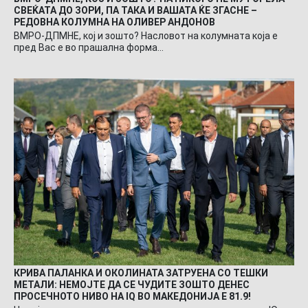
СВЕЌАТА ДО ЗОРИ, ПА ТАКА И ВАШАТА ЌЕ ЗГАСНЕ –
РЕДОВНА КОЛУМНА НА ОЛИВЕР АНДОНОВ
ВМРО-ДПМНЕ, кој и зошто? Насловот на колумната која е
пред Вас е во прашална форма…
КРИВА ПАЛАНКА И ОКОЛИНАТА ЗАТРУЕНА СО ТЕШКИ
МЕТАЛИ: НЕМОЈТЕ ДА СЕ ЧУДИТЕ ЗОШТО ДЕНЕС
ПРОСЕЧНОТО НИВО НА IQ ВО МАКЕДОНИЈА Е 81.9!