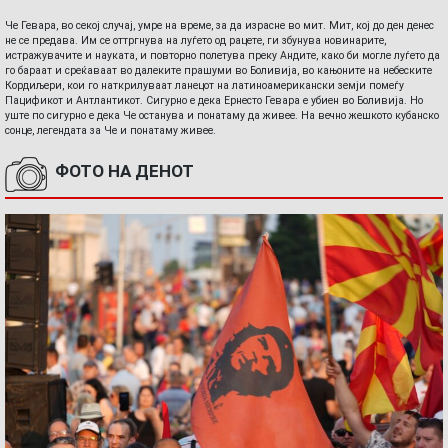
Че Гевара, во секој случај, умре на време, за да израсне во мит. Мит, кој до ден денес
не се предава. Им се оттргнува на луѓето од рацете, ги збунува новинарите,
истражувачите и науката, и повторно полетува преку Андите, како би могле луѓето да
го бараат и среќаваат во далеките прашуми во Боливија, во кањоните на небеските
Кордиљери, кои го наткрилуваат ланецот на латиноамерикански земји помеѓу
Пацификот и Антлантикот. Сигурно е дека Ернесто Гевара е убиен во Боливија. Но
уште по сигурно е дека Че останува и понатаму да живее. На вечно жешкото кубанско
сонце, легендата за Че и понатаму живее.
ФОТО НА ДЕНОТ