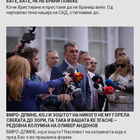
БАТЕ, БАТЕ, НЕ НЕ БРАНИ ПОВЕЌЕ
Кочи Христијане и престани да не браниш веќе. Од
најповластена нација на САД, стигнавме до…
ВМРО-ДПМНЕ, КОЈ И ЗОШТО? НА НИКОГО НЕ МУ ГОРЕЛА
СВЕЌАТА ДО ЗОРИ, ПА ТАКА И ВАШАТА ЌЕ ЗГАСНЕ –
РЕДОВНА КОЛУМНА НА ОЛИВЕР АНДОНОВ
ВМРО-ДПМНЕ, кој и зошто? Насловот на колумната која е
пред Вас е во прашална форма…