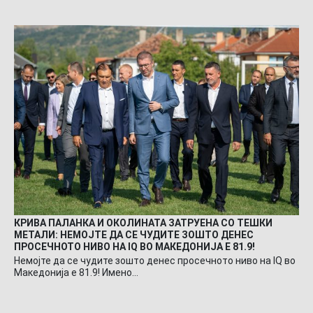
КРИВА ПАЛАНКА И ОКОЛИНАТА ЗАТРУЕНА СО ТЕШКИ
МЕТАЛИ: НЕМОЈТЕ ДА СЕ ЧУДИТЕ ЗОШТО ДЕНЕС
ПРОСЕЧНОТО НИВО НА IQ ВО МАКЕДОНИЈА Е 81.9!
Немојте да се чудите зошто денес просечното ниво на IQ во
Македонија е 81.9! Имено…