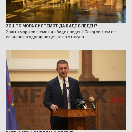
ЗОШТО МОРА СИСТЕМОТ ДА БИДЕ СЛЕДЕН?
Зошто мора системот да биде следен? Секој систем се
создава со одредена цел, кога станува…