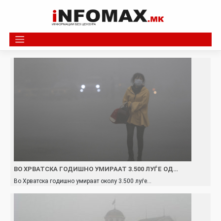
Skip
to
content
ВО ХРВАТСКА ГОДИШНО УМИРААТ 3.500 ЛУЃЕ ОД…
Во Хрватска годишно умираат околу 3.500 луѓе…