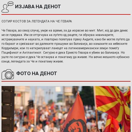
ИЗЈАВА НА ДЕНОТ
СОТИР КОСТОВ ЗА ЛЕГЕНДАТА НА ЧЕ ГЕВАРА
Че Гевара, во секој случај, умре на време, за да израсне во мит. Мит, кој до ден денес
не се предава. Им се оттргнува на луѓето од рацете, ги збунува новинарите,
истражувачите и науката, и повторно полетува преку Андите, како би могле луѓето да
го бараат и среќаваат во далеките прашуми во Боливија, во кањоните на небеските
Кордиљери, кои го наткрилуваат ланецот на латиноамерикански земји помеѓу
Пацификот и Антлантикот. Сигурно е дека Ернесто Гевара е убиен во Боливија. Но
уште по сигурно е дека Че останува и понатаму да живее. На вечно жешкото кубанско
сонце, легендата за Че и понатаму живее.
ФОТО НА ДЕНОТ