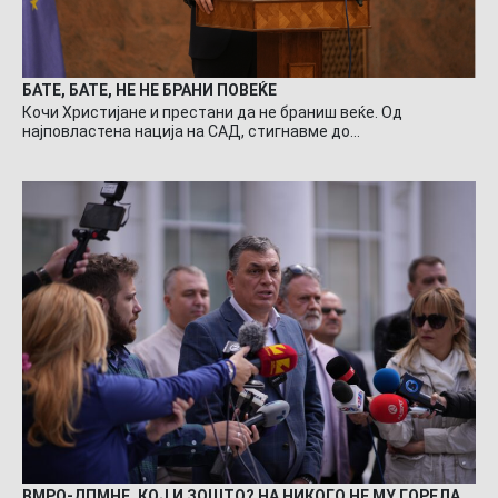
БАТЕ, БАТЕ, НЕ НЕ БРАНИ ПОВЕЌЕ
Кочи Христијане и престани да не браниш веќе. Од
најповластена нација на САД, стигнавме до…
ВМРО-ДПМНЕ, КОЈ И ЗОШТО? НА НИКОГО НЕ МУ ГОРЕЛА