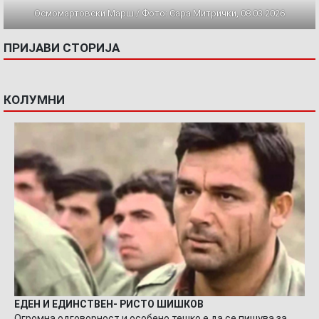
Осмомартовски Марш / Фото: Сара Митрички, 08.03.2026
ПРИЈАВИ СТОРИЈА
КОЛУМНИ
ЕДЕН И ЕДИНСТВЕН- РИСТО ШИШКОВ
Огромна одговорност и особено тешко е да се пишува за