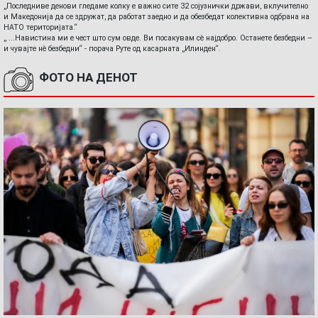
„Последниве денови гледаме колку е важно сите 32 сојузнички држави, вклучително
и Македонија да се здружат, да работат заедно и да обезбедат колективна одбрана на
НАТО територијата.“
„ ...Навистина ми е чест што сум овде. Ви посакувам сè најдобро. Останете безбедни –
и чувајте нè безбедни“ - порача Руте од касарната „Илинден“.
ФОТО НА ДЕНОТ