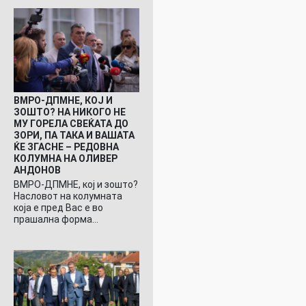
ВМРО-ДПМНЕ, КОЈ И
ЗОШТО? НА НИКОГО НЕ
МУ ГОРЕЛА СВЕЌАТА ДО
ЗОРИ, ПА ТАКА И ВАШАТА
ЌЕ ЗГАСНЕ – РЕДОВНА
КОЛУМНА НА ОЛИВЕР
АНДОНОВ
ВМРО-ДПМНЕ, кој и зошто?
Насловот на колумната
која е пред Вас е во
прашална форма…