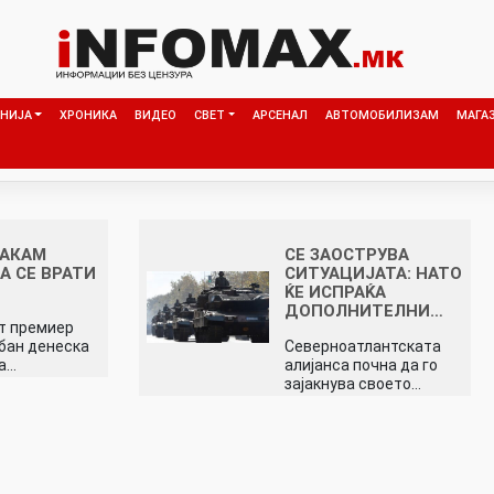
НИЈА
ХРОНИКА
ВИДЕО
СВЕТ
АРСЕНАЛ
АВТОМОБИЛИЗАМ
МАГА
САКАМ
СЕ ЗAОСТРУВА
А СЕ ВРАТИ
СИТУАЦИЈАТА: НАТО
ЌЕ ИСПРАЌА
ДОПОЛНИТЕЛНИ…
т премиер
бан денеска
Северноатлантската
ка…
алијанса почна да го
зајакнува своето…