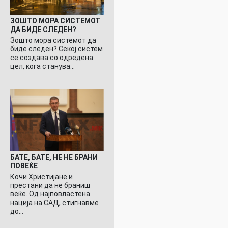
ЗОШТО МОРА СИСТЕМОТ
ДА БИДЕ СЛЕДЕН?
Зошто мора системот да
биде следен? Секој систем
се создава со одредена
цел, кога станува…
БАТЕ, БАТЕ, НЕ НЕ БРАНИ
ПОВЕЌЕ
Кочи Христијане и
престани да не браниш
веќе. Од најповластена
нација на САД, стигнавме
до…