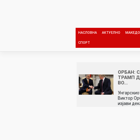
Skip
to
content
НАСЛОВНА
АКТУЕЛНО
МАКЕДО
СПОРТ
ОРБАН: 
ТРАМП Д
ВО…
Унгарскио
Виктор Ор
изјави де