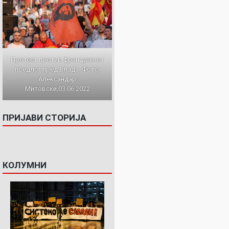
Протест против францускиот
предлог пред Влада. Фото:
Александар
Митовски,03.06.2022
ПРИЈАВИ СТОРИЈА
КОЛУМНИ