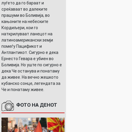
луѓето да го бараат и
среќаваат во далеките
прашуми во Боливија, во
кањоните на небеските
Кордиљери, кои го
наткрилуваат ланецот на
латиноамерикански земји
помеѓу Пацификот и
Антлантикот. Сигурно е дека
Ернесто Гевара е убиен во
Боливија. Но уште по сигурно е
дека Че останува и понатаму
да живее. На вечно жешкото
кубанско сонце, легендата за
Че и понатаму живее.
ФОТО НА ДЕНОТ