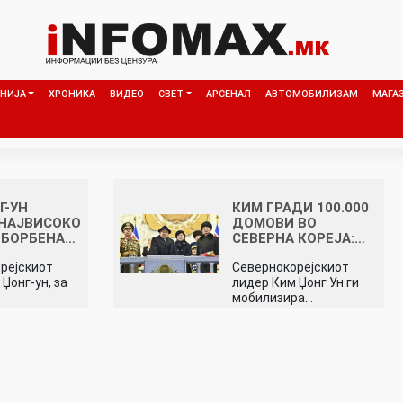
НИЈА
ХРОНИКА
ВИДЕО
СВЕТ
АРСЕНАЛ
АВТОМОБИЛИЗАМ
МАГА
Г-УН
КИМ ГРАДИ 100.000
НАЈВИСОКО
ДОМОВИ ВО
 БОРБЕНА…
СЕВЕРНА КОРЕЈА:…
рејскиот
Севернокорејскиот
Џонг-ун, за
лидер Ким Џонг Ун ги
мобилизира…