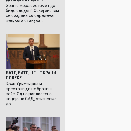
Зошто мора системот да
биде следен? Секој систем
се создава со одредена
цел, кога станува…
БАТЕ, БАТЕ, НЕ НЕ БРАНИ
ПОВЕЌЕ
Кочи Христијане и
престани да не браниш
веќе. Од најповластена
нација на САД, стигнавме
до…