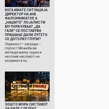
КОГА ИМАТЕ СИТУАЦИЈА
ДИРЕКТОР НА АНБ
ФАЛСИФИКАТОР, А
„НАШИТЕ“ ЛОЈАЛИСТИ
МУ ПОРАЧУВААТ „ДА
ГАЗИ“ СЕ ПОСТАВУВА
ПРАШАЊЕ ДАЛИ ЛУЃЕТО
СЕ ДОТОЛКУ ГЛУПИ?
Лојалност– награда –
глупост Можеби ви
изгледа малку чуден и
неспоив насловот на
колумната но…
ЗОШТО МОРА СИСТЕМОТ
ДА БИДЕ СЛЕДЕН?