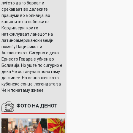
луѓето да го бараат и
среќаваат во далеките
прашуми во Боливија, во
кањоните на небеските
Кордиљери, кои го
наткрилуваат ланецот на
латиноамерикански земји
помеѓу Пацификот и
Антлантикот. Сигурно е дека
Ернесто Гевара е убиен во
Боливија. Но уште по сигурно е
дека Че останува и понатаму
да живее. На вечно жешкото
кубанско сонце, легендата за
Че и понатаму живее.
ФОТО НА ДЕНОТ