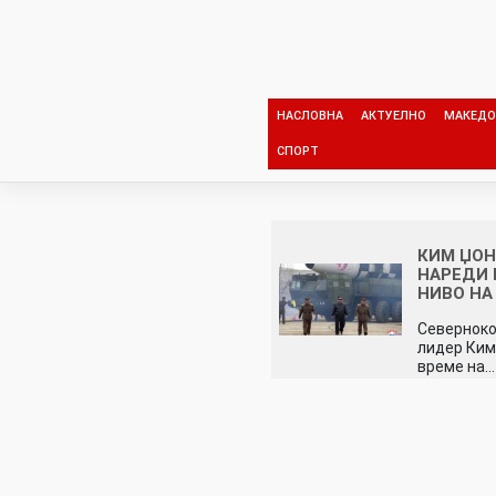
Skip
to
content
НАСЛОВНА
АКТУЕЛНО
МАКЕДО
СПОРТ
КИМ ЏОН
НАРЕДИ 
НИВО НА
Северноко
лидер Ким 
време на…