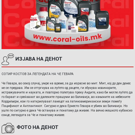
ИЗЈАВА НА ДЕНОТ
СОТИР КОСТОВ ЗА ЛЕГЕНДАТА НА ЧЕ ГЕВАРА
Че Гевара, во секој случај, умре на време, за да израсне во мит. Мит, кој до ден денес
не се предава. Им се оттргнува на луѓето од рацете, ги збунува новинарите,
истражувачите и науката, и повторно полетува преку Андите, како би могле луѓето да
го бараат и среќаваат во далеките прашуми во Боливија, во кањоните на небеските
Кордиљери, кои го наткрилуваат ланецот на латиноамерикански земји помеѓу
Пацификот и Антлантикот. Сигурно е дека Ернесто Гевара е убиен во Боливија. Но
уште по сигурно е дека Че останува и понатаму да живее. На вечно жешкото кубанско
сонце, легендата за Че и понатаму живее.
ФОТО НА ДЕНОТ