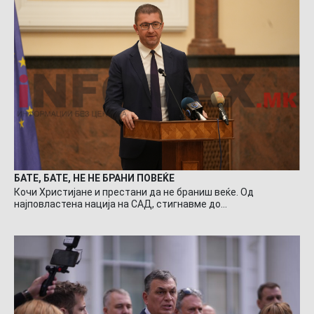
БАТЕ, БАТЕ, НЕ НЕ БРАНИ ПОВЕЌЕ
Кочи Христијане и престани да не браниш веќе. Од
најповластена нација на САД, стигнавме до…