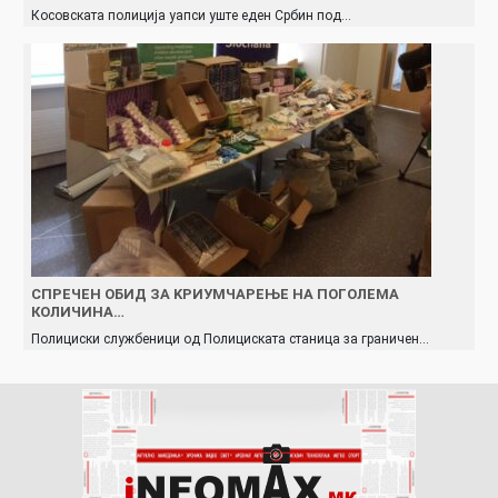
Косовската полиција уапси уште еден Србин под…
СПPEЧЕН ОБИД ЗА KPИУМЧАРЕЊЕ НА ПОГОЛЕМА
КОЛИЧИНА…
Полициски службеници од Полициската станица за граничен…