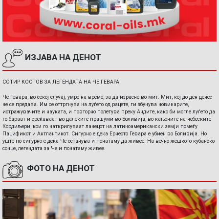
ИЗЈАВА НА ДЕНОТ
СОТИР КОСТОВ ЗА ЛЕГЕНДАТА НА ЧЕ ГЕВАРА
Че Гевара, во секој случај, умре на време, за да израсне во мит. Мит, кој до ден денес
не се предава. Им се оттргнува на луѓето од рацете, ги збунува новинарите,
истражувачите и науката, и повторно полетува преку Андите, како би могле луѓето да
го бараат и среќаваат во далеките прашуми во Боливија, во кањоните на небеските
Кордиљери, кои го наткрилуваат ланецот на латиноамерикански земји помеѓу
Пацификот и Антлантикот. Сигурно е дека Ернесто Гевара е убиен во Боливија. Но
уште по сигурно е дека Че останува и понатаму да живее. На вечно жешкото кубанско
сонце, легендата за Че и понатаму живее.
ФОТО НА ДЕНОТ