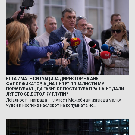
КОГА ИМАТЕ СИТУАЦИЈА ДИРЕКТОР НА АНБ
ФАЛСИФИКАТОР, А „НАШИТЕ“ ЛОЈАЛИСТИ МУ
ПОРАЧУВААТ „ДА ГАЗИ“ СЕ ПОСТАВУВА ПРАШАЊЕ ДАЛИ
ЛУЃЕТО СЕ ДОТОЛКУ ГЛУПИ?
Лојалност– награда – глупост Можеби ви изгледа малку
чуден и неспоив насловот на колумната но…