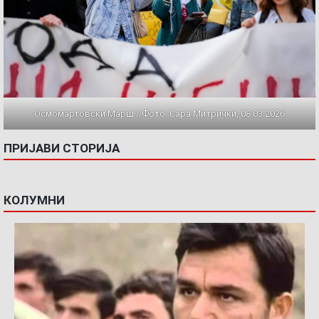
Осмомартовски Марш / Фото: Сара Митрички, 08.03.2026
ПРИЈАВИ СТОРИЈА
КОЛУМНИ