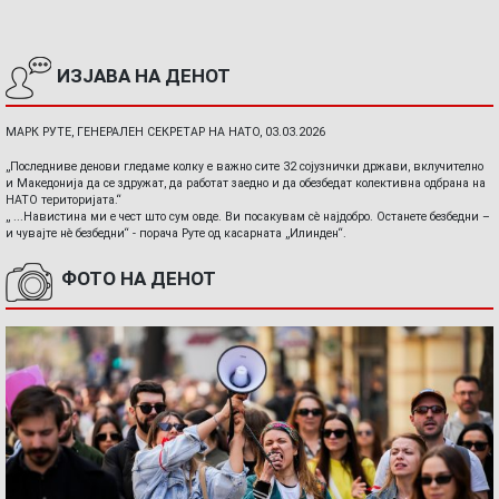
ИЗЈАВА НА ДЕНОТ
МАРК РУТЕ, ГЕНЕРАЛЕН СЕКРЕТАР НА НАТО, 03.03.2026
„Последниве денови гледаме колку е важно сите 32 сојузнички држави, вклучително
и Македонија да се здружат, да работат заедно и да обезбедат колективна одбрана на
НАТО територијата.“
„ ...Навистина ми е чест што сум овде. Ви посакувам сè најдобро. Останете безбедни –
и чувајте нè безбедни“ - порача Руте од касарната „Илинден“.
ФОТО НА ДЕНОТ