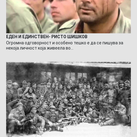
ЕДЕН И ЕДИНСТВЕН- РИСТО ШИШКОВ
Огромна одговорност и особено тешко е да се пишува за
некоја личност која живеела во…