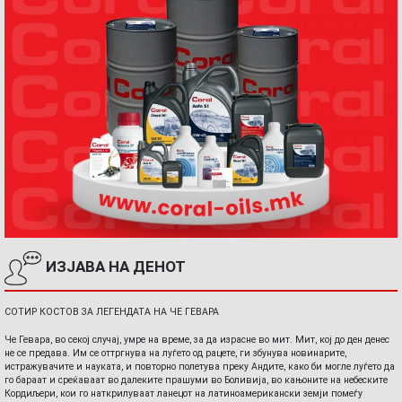
ИЗЈАВА НА ДЕНОТ
СОТИР КОСТОВ ЗА ЛЕГЕНДАТА НА ЧЕ ГЕВАРА
Че Гевара, во секој случај, умре на време, за да израсне во мит. Мит, кој до ден денес
не се предава. Им се оттргнува на луѓето од рацете, ги збунува новинарите,
истражувачите и науката, и повторно полетува преку Андите, како би могле луѓето да
го бараат и среќаваат во далеките прашуми во Боливија, во кањоните на небеските
Кордиљери, кои го наткрилуваат ланецот на латиноамерикански земји помеѓу