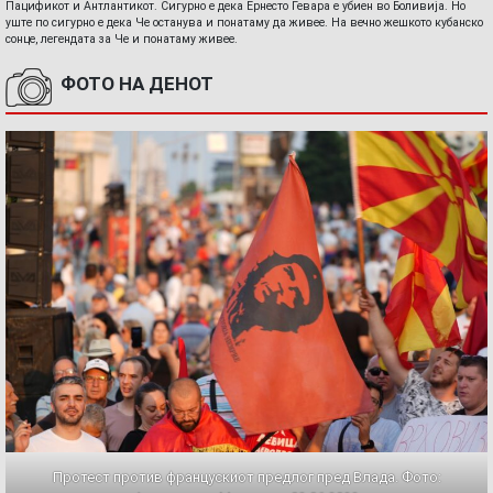
Пацификот и Антлантикот. Сигурно е дека Ернесто Гевара е убиен во Боливија. Но
уште по сигурно е дека Че останува и понатаму да живее. На вечно жешкото кубанско
сонце, легендата за Че и понатаму живее.
ФОТО НА ДЕНОТ
Протест против францускиот предлог пред Влада. Фото: