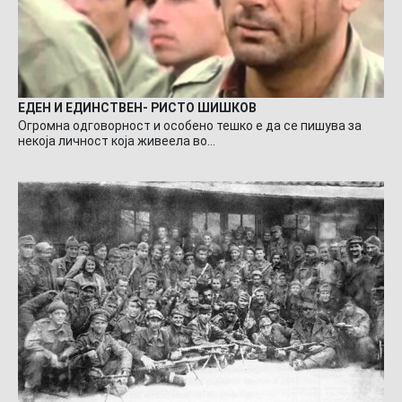
ЕДЕН И ЕДИНСТВЕН- РИСТО ШИШКОВ
Огромна одговорност и особено тешко е да се пишува за
некоја личност која живеела во…