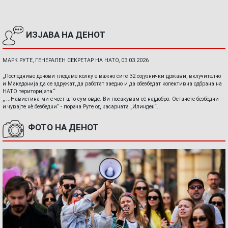
ИЗЈАВА НА ДЕНОТ
МАРК РУТЕ, ГЕНЕРАЛЕН СЕКРЕТАР НА НАТО, 03.03.2026
„Последниве денови гледаме колку е важно сите 32 сојузнички држави, вклучително
и Македонија да се здружат, да работат заедно и да обезбедат колективна одбрана на
НАТО територијата.“
„ ...Навистина ми е чест што сум овде. Ви посакувам сè најдобро. Останете безбедни –
и чувајте нè безбедни“ - порача Руте од касарната „Илинден“.
ФОТО НА ДЕНОТ