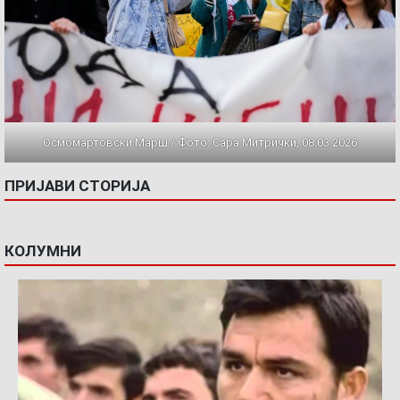
Осмомартовски Марш / Фото: Сара Митрички, 08.03.2026
ПРИЈАВИ СТОРИЈА
КОЛУМНИ