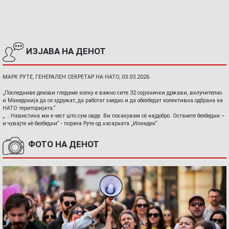
ИЗЈАВА НА ДЕНОТ
МАРК РУТЕ, ГЕНЕРАЛЕН СЕКРЕТАР НА НАТО, 03.03.2026
„Последниве денови гледаме колку е важно сите 32 сојузнички држави, вклучително
и Македонија да се здружат, да работат заедно и да обезбедат колективна одбрана на
НАТО територијата.“
„ ...Навистина ми е чест што сум овде. Ви посакувам сè најдобро. Останете безбедни –
и чувајте нè безбедни“ - порача Руте од касарната „Илинден“.
ФОТО НА ДЕНОТ