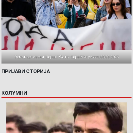
Осмомартовски Марш / Фото: Сара Митрички, 08.03.2026
ПРИЈАВИ СТОРИЈА
КОЛУМНИ