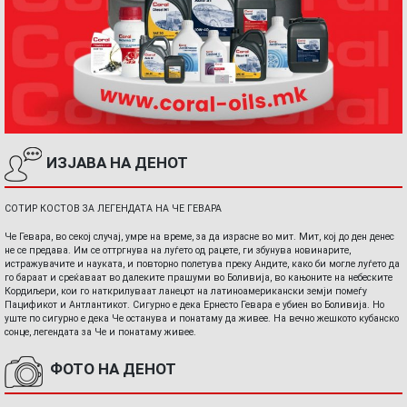
ИЗЈАВА НА ДЕНОТ
СОТИР КОСТОВ ЗА ЛЕГЕНДАТА НА ЧЕ ГЕВАРА
Че Гевара, во секој случај, умре на време, за да израсне во мит. Мит, кој до ден денес
не се предава. Им се оттргнува на луѓето од рацете, ги збунува новинарите,
истражувачите и науката, и повторно полетува преку Андите, како би могле луѓето да
го бараат и среќаваат во далеките прашуми во Боливија, во кањоните на небеските
Кордиљери, кои го наткрилуваат ланецот на латиноамерикански земји помеѓу
Пацификот и Антлантикот. Сигурно е дека Ернесто Гевара е убиен во Боливија. Но
уште по сигурно е дека Че останува и понатаму да живее. На вечно жешкото кубанско
сонце, легендата за Че и понатаму живее.
ФОТО НА ДЕНОТ