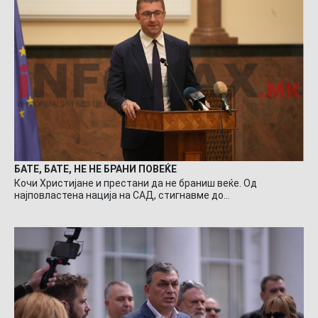
БАТЕ, БАТЕ, НЕ НЕ БРАНИ ПОВЕЌЕ
Кочи Христијане и престани да не браниш веќе. Од
најповластена нација на САД, стигнавме до…