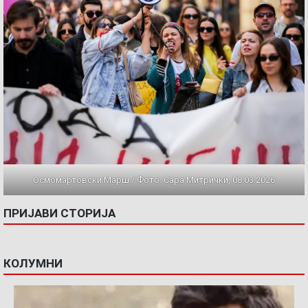
Осмомартовски Марш / Фото: Сара Митрички, 08.03.2026
ПРИЈАВИ СТОРИЈА
КОЛУМНИ