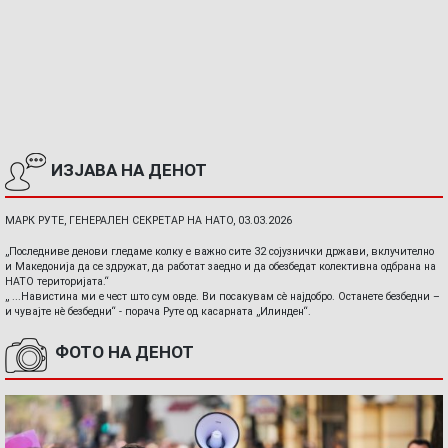
ИЗЈАВА НА ДЕНОТ
МАРК РУТЕ, ГЕНЕРАЛЕН СЕКРЕТАР НА НАТО, 03.03.2026
„Последниве денови гледаме колку е важно сите 32 сојузнички држави, вклучително
и Македонија да се здружат, да работат заедно и да обезбедат колективна одбрана на
НАТО територијата.“
„ ...Навистина ми е чест што сум овде. Ви посакувам сè најдобро. Останете безбедни –
и чувајте нè безбедни“ - порача Руте од касарната „Илинден“.
ФОТО НА ДЕНОТ