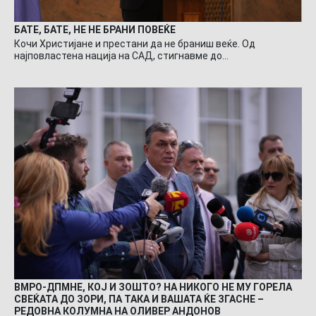
БАТЕ, БАТЕ, НЕ НЕ БРАНИ ПОВЕЌЕ
Кочи Христијане и престани да не браниш веќе. Од
најповластена нација на САД, стигнавме до…
ВМРО-ДПМНЕ, КОЈ И ЗОШТО? НА НИКОГО НЕ МУ ГОРЕЛА
СВЕЌАТА ДО ЗОРИ, ПА ТАКА И ВАШАТА ЌЕ ЗГАСНЕ –
РЕДОВНА КОЛУМНА НА ОЛИВЕР АНДОНОВ