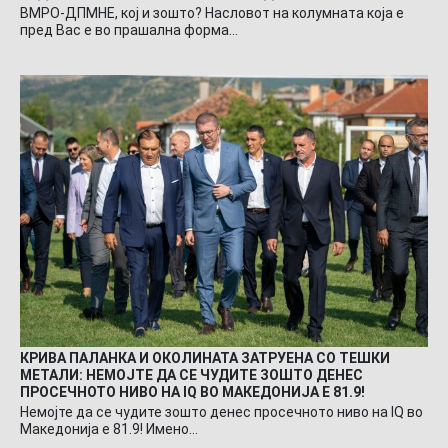
ВМРО-ДПМНЕ, кој и зошто? Насловот на колумната која е
пред Вас е во прашална форма…
КРИВА ПАЛАНКА И ОКОЛИНАТА ЗАТРУЕНА СО ТЕШКИ
МЕТАЛИ: НЕМОЈТЕ ДА СЕ ЧУДИТЕ ЗОШТО ДЕНЕС
ПРОСЕЧНОТО НИВО НА IQ ВО МАКЕДОНИЈА Е 81.9!
Немојте да се чудите зошто денес просечното ниво на IQ во
Македонија е 81.9! Имено…