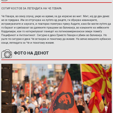
СОТИР КОСТОВ ЗА ЛЕГЕНДАТА НА ЧЕ ГЕВАРА
Че Гевара, во секој случај, умре на време, за да израсне во мит. Мит, кој до ден денес
не се предава. Им се оттргнува на луѓето од рацете, ги збунува новинарите,
истражувачите и науката, и повторно полетува преку Андите, како би могле луѓето да
го бараат и среќаваат во далеките прашуми во Боливија, во кањоните на небеските
Кордиљери, кои го наткрилуваат ланецот на латиноамерикански земји помеѓу
Пацификот и Антлантикот. Сигурно е дека Ернесто Гевара е убиен во Боливија. Но
уште по сигурно е дека Че останува и понатаму да живее. На вечно жешкото кубанско
сонце, легендата за Че и понатаму живее.
ФОТО НА ДЕНОТ