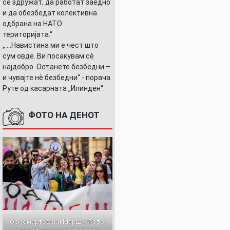
се здружат, да работат заедно
и да обезбедат колективна
одбрана на НАТО
територијата.“
„ ...Навистина ми е чест што
сум овде. Ви посакувам сè
најдобро. Останете безбедни –
и чувајте нè безбедни“ - порача
Руте од касарната „Илинден“.
ФОТО НА ДЕНОТ
Осмомартовски Марш / Фото: