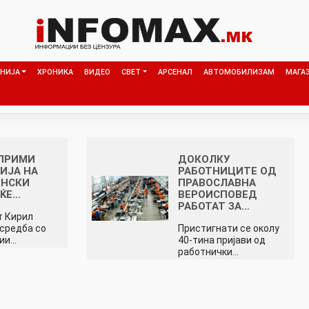
НИЈА
ХРОНИКА
ВИДЕО
СВЕТ
АРСЕНАЛ
АВТОМОБИЛИЗАМ
МАГА
 ПРИМИ
ДОКОЛКУ
ИЈА НА
РАБОТНИЦИТЕ ОД
ОНСКИ
ПРАВОСЛАВНА
 ЌЕ…
ВЕРОИСПОВЕД
РАБОТАТ ЗА…
т Кирил
 средба со
Пристигнати се околу
ции…
40-тина пријави од
работнички…