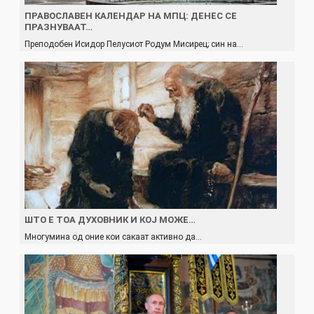
ПРАВОСЛАВЕН КАЛЕНДАР НА МПЦ: ДЕНЕС СЕ
ПРАЗНУВААТ…
Преподобен Исидор Пелусиот Родум Мисирец; син на…
ШТО Е ТОА ДУХОВНИК И КОЈ МОЖЕ…
Многумина од оние кои сакаат активно да…