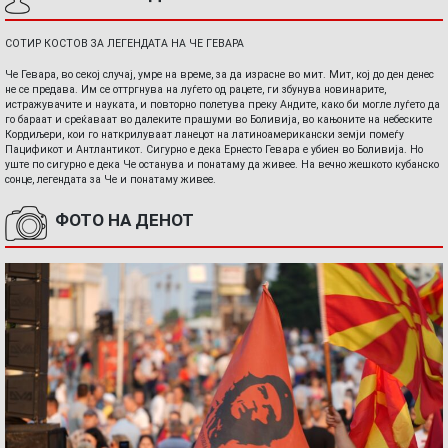
СОТИР КОСТОВ ЗА ЛЕГЕНДАТА НА ЧЕ ГЕВАРА
Че Гевара, во секој случај, умре на време, за да израсне во мит. Мит, кој до ден денес
не се предава. Им се оттргнува на луѓето од рацете, ги збунува новинарите,
истражувачите и науката, и повторно полетува преку Андите, како би могле луѓето да
го бараат и среќаваат во далеките прашуми во Боливија, во кањоните на небеските
Кордиљери, кои го наткрилуваат ланецот на латиноамерикански земји помеѓу
Пацификот и Антлантикот. Сигурно е дека Ернесто Гевара е убиен во Боливија. Но
уште по сигурно е дека Че останува и понатаму да живее. На вечно жешкото кубанско
сонце, легендата за Че и понатаму живее.
ФОТО НА ДЕНОТ