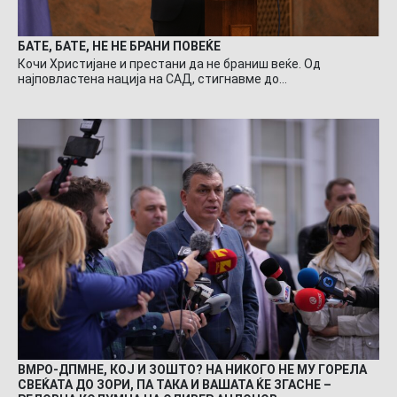
БАТЕ, БАТЕ, НЕ НЕ БРАНИ ПОВЕЌЕ
Кочи Христијане и престани да не браниш веќе. Од
најповластена нација на САД, стигнавме до…
ВМРО-ДПМНЕ, КОЈ И ЗОШТО? НА НИКОГО НЕ МУ ГОРЕЛА
СВЕЌАТА ДО ЗОРИ, ПА ТАКА И ВАШАТА ЌЕ ЗГАСНЕ –