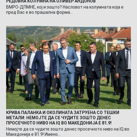
РЕДОВНА КОЛУМНА НА ОЛИВЕР АНДОНОВ
ВМРО-ДПМНЕ, кој и зошто? Насловот на колумната која е
пред Вас е во прашална форма…
КРИВА ПАЛАНКА И ОКОЛИНАТА ЗАТРУЕНА СО ТЕШКИ
МЕТАЛИ: НЕМОЈТЕ ДА СЕ ЧУДИТЕ ЗОШТО ДЕНЕС
ПРОСЕЧНОТО НИВО НА IQ ВО МАКЕДОНИЈА Е 81.9!
Немојте да се чудите зошто денес просечното ниво на IQ во
Македонија е 81.9! Имено…