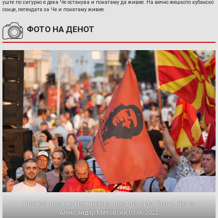
уште по сигурно е дека Че останува и понатаму да живее. На вечно жешкото кубанско
сонце, легендата за Че и понатаму живее.
ФОТО НА ДЕНОТ
Протест против францускиот предлог пред Влада. Фото:
Александар Митовски,03.06.2022