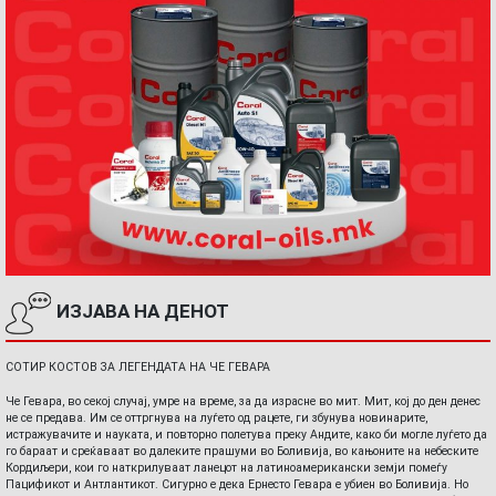
ИЗЈАВА НА ДЕНОТ
СОТИР КОСТОВ ЗА ЛЕГЕНДАТА НА ЧЕ ГЕВАРА
Че Гевара, во секој случај, умре на време, за да израсне во мит. Мит, кој до ден денес
не се предава. Им се оттргнува на луѓето од рацете, ги збунува новинарите,
истражувачите и науката, и повторно полетува преку Андите, како би могле луѓето да
го бараат и среќаваат во далеките прашуми во Боливија, во кањоните на небеските
Кордиљери, кои го наткрилуваат ланецот на латиноамерикански земји помеѓу
Пацификот и Антлантикот. Сигурно е дека Ернесто Гевара е убиен во Боливија. Но