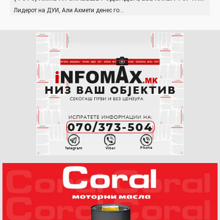
Лидерот на ДУИ, Али Ахмети денес го…