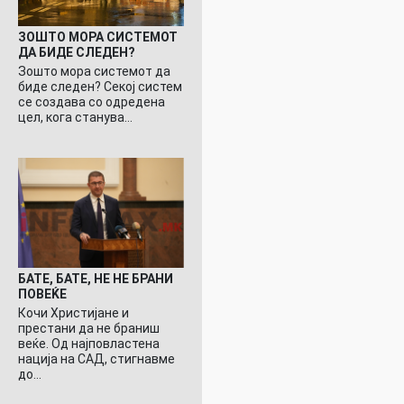
ЗОШТО МОРА СИСТЕМОТ
ДА БИДЕ СЛЕДЕН?
Зошто мора системот да
биде следен? Секој систем
се создава со одредена
цел, кога станува…
БАТЕ, БАТЕ, НЕ НЕ БРАНИ
ПОВЕЌЕ
Кочи Христијане и
престани да не браниш
веќе. Од најповластена
нација на САД, стигнавме
до…