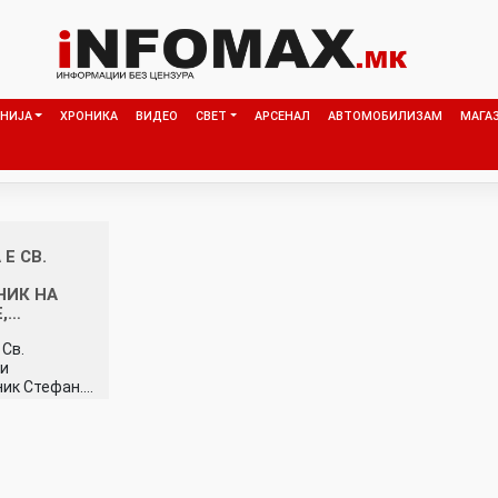
НИЈА
ХРОНИКА
ВИДЕО
СВЕТ
АРСЕНАЛ
АВТОМОБИЛИЗАМ
МАГА
Е СВ.
НИК НА
,…
 Св.
 и
ик Стефан.…