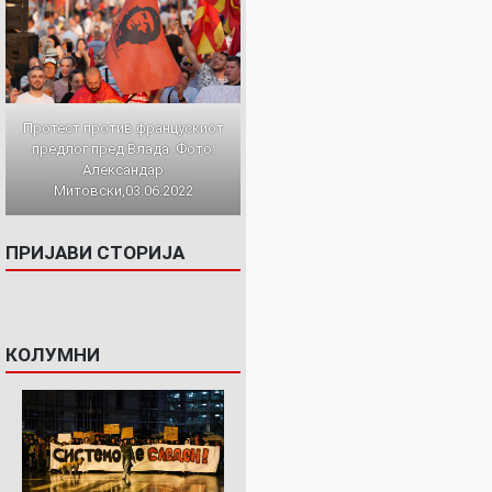
Протест против францускиот
предлог пред Влада. Фото:
Александар
Митовски,03.06.2022
ПРИЈАВИ СТОРИЈА
КОЛУМНИ