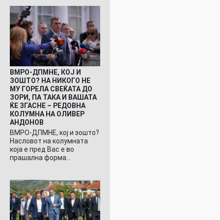
ВМРО-ДПМНЕ, КОЈ И
ЗОШТО? НА НИКОГО НЕ
МУ ГОРЕЛА СВЕЌАТА ДО
ЗОРИ, ПА ТАКА И ВАШАТА
ЌЕ ЗГАСНЕ – РЕДОВНА
КОЛУМНА НА ОЛИВЕР
АНДОНОВ
ВМРО-ДПМНЕ, кој и зошто?
Насловот на колумната
која е пред Вас е во
прашална форма…