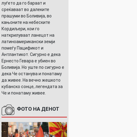
луѓето да го бараат и
среќаваат во далеките
прашуми во Боливија, во
кањоните на небеските
Кордиљери, кои го
наткрилуваат ланецот на
латиноамерикански земји
помеѓу Пацификот и
Антлантикот. Сигурно е дека
Ернесто Гевара е убиен во
Боливија. Но уште по сигурно е
дека Че останува и понатаму
да живее. На вечно жешкото
кубанско сонце, легендата за
Че и понатаму живее.
ФОТО НА ДЕНОТ