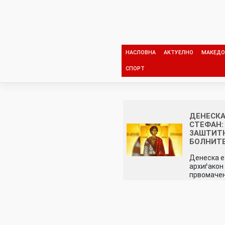
Skip
to
content
НАСЛОВНА
АКТУЕЛНО
МАКЕДО
СПОРТ
ДЕНЕСКА 
СТЕФАН:
3AШТИТ
БOЛНИТЕ
Денеска е
архиѓакон
првомачен