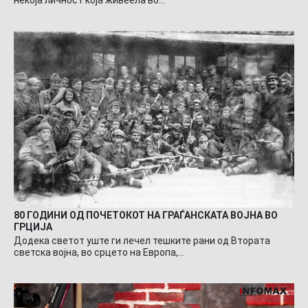
некоја личност која живеела во…
80 ГОДИНИ ОД ПОЧЕТОКОТ НА ГРАЃАНСКАТА ВОЈНА ВО
ГРЦИЈА
Додека светот уште ги лечел тешките рани од Втората
светска војна, во срцето на Европа,…