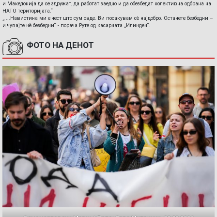
и Македонија да се здружат, да работат заедно и да обезбедат колективна одбрана на
НАТО територијата.“
„ ...Навистина ми е чест што сум овде. Ви посакувам сè најдобро. Останете безбедни –
и чувајте нè безбедни“ - порача Руте од касарната „Илинден“.
ФОТО НА ДЕНОТ