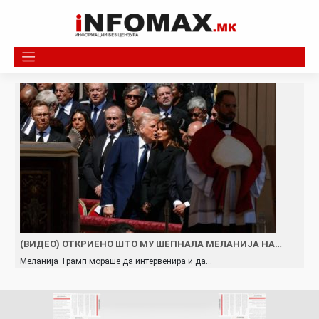
Skip
to
content
(ВИДЕО) ОТКРИЕНО ШТО МУ ШЕПНАЛА МЕЛАНИЈА НА…
Меланија Трамп мораше да интервенира и да…