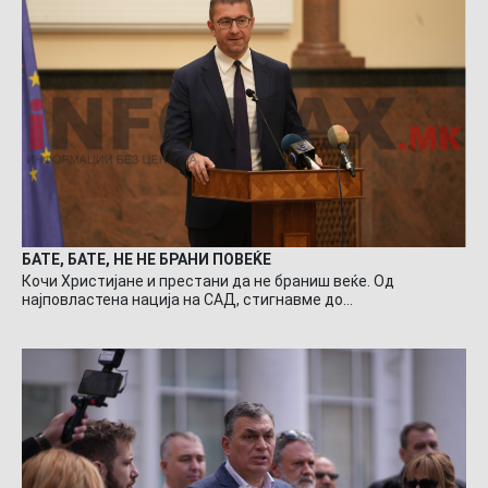
БАТЕ, БАТЕ, НЕ НЕ БРАНИ ПОВЕЌЕ
Кочи Христијане и престани да не браниш веќе. Од
најповластена нација на САД, стигнавме до…