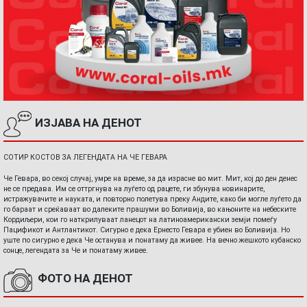
ИЗЈАВА НА ДЕНОТ
СОТИР КОСТОВ ЗА ЛЕГЕНДАТА НА ЧЕ ГЕВАРА
Че Гевара, во секој случај, умре на време, за да израсне во мит. Мит, кој до ден денес
не се предава. Им се оттргнува на луѓето од рацете, ги збунува новинарите,
истражувачите и науката, и повторно полетува преку Андите, како би могле луѓето да
го бараат и среќаваат во далеките прашуми во Боливија, во кањоните на небеските
Кордиљери, кои го наткрилуваат ланецот на латиноамерикански земји помеѓу
Пацификот и Антлантикот. Сигурно е дека Ернесто Гевара е убиен во Боливија. Но
уште по сигурно е дека Че останува и понатаму да живее. На вечно жешкото кубанско
сонце, легендата за Че и понатаму живее.
ФОТО НА ДЕНОТ