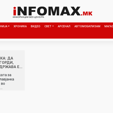
НИЈА
ХРОНИКА
ВИДЕО
СВЕТ
АРСЕНАЛ
АВТОМОБИЛИЗАМ
МАГА
КА: ДА
ГОРДИ,
ДРЖАВА Е…
ата за
лавјанка
 во
т…