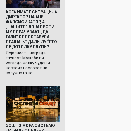
КОГА ИМАТЕ СИТУАЦИЈА
ДИРЕКТОР НА АНБ
ФАЛСИФИКАТОР, А
„НАШИТЕ“ ЛОЈАЛИСТИ
МУ ПОРАЧУВААТ „ДА
ГАЗИ“ СЕ ПОСТАВУВА
ПРАШАЊЕ ДАЛИ ЛУЃЕТО
СЕ ДОТОЛКУ ГЛУПИ?
Лојалност– награда –
глупост Можеби ви
изгледа малку чуден и
неспоив насловот на
колумната но…
ЗОШТО МОРА СИСТЕМОТ
ДА БИДЕ СЛЕДЕН?