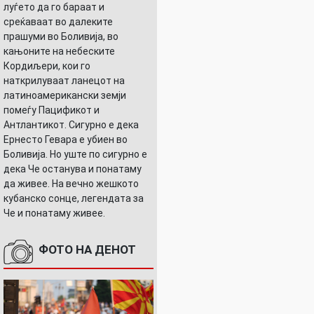
луѓето да го бараат и
среќаваат во далеките
прашуми во Боливија, во
кањоните на небеските
Кордиљери, кои го
наткрилуваат ланецот на
латиноамерикански земји
помеѓу Пацификот и
Антлантикот. Сигурно е дека
Ернесто Гевара е убиен во
Боливија. Но уште по сигурно е
дека Че останува и понатаму
да живее. На вечно жешкото
кубанско сонце, легендата за
Че и понатаму живее.
ФОТО НА ДЕНОТ