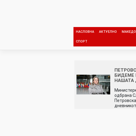
Skip
to
content
НАСЛОВНА
АКТУЕЛНО
МАКЕДО
СПОРТ
ПЕТРОВС
БИДЕМЕ 
НАШАТА 
Министерк
одбрана С
Петровска
дневнико