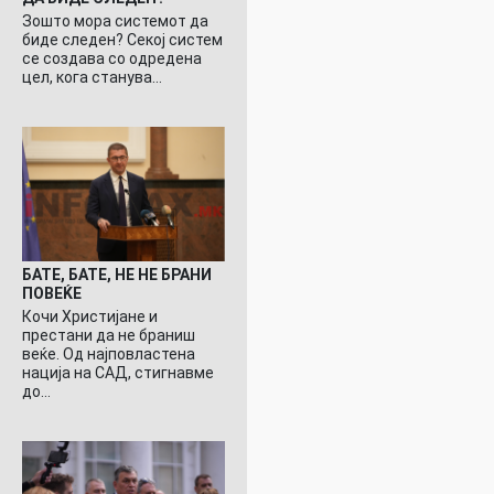
Зошто мора системот да
биде следен? Секој систем
се создава со одредена
цел, кога станува…
БАТЕ, БАТЕ, НЕ НЕ БРАНИ
ПОВЕЌЕ
Кочи Христијане и
престани да не браниш
веќе. Од најповластена
нација на САД, стигнавме
до…