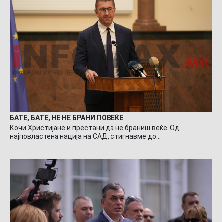
БАТЕ, БАТЕ, НЕ НЕ БРАНИ ПОВЕЌЕ
Кочи Христијане и престани да не браниш веќе. Од
најповластена нација на САД, стигнавме до…