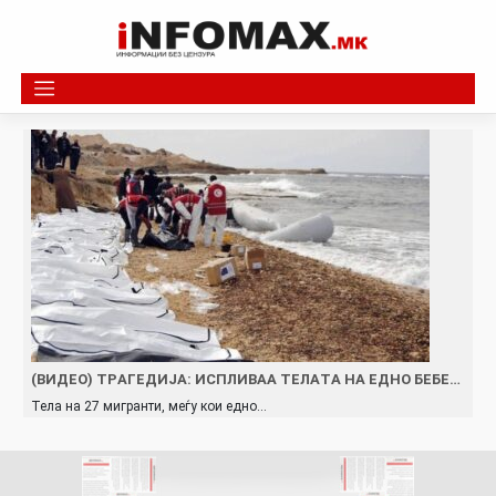
Skip
to
content
(ВИДЕО) TРAГEДИJA: ИСПЛИВАА ТEЛAТA НА ЕДНО БEБE…
Тела на 27 мигранти, меѓу кои едно…