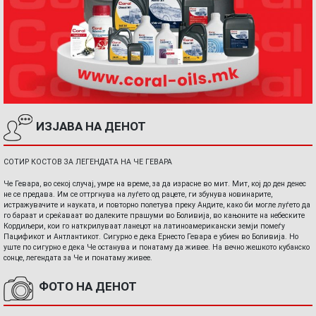
ИЗЈАВА НА ДЕНОТ
СОТИР КОСТОВ ЗА ЛЕГЕНДАТА НА ЧЕ ГЕВАРА
Че Гевара, во секој случај, умре на време, за да израсне во мит. Мит, кој до ден денес
не се предава. Им се оттргнува на луѓето од рацете, ги збунува новинарите,
истражувачите и науката, и повторно полетува преку Андите, како би могле луѓето да
го бараат и среќаваат во далеките прашуми во Боливија, во кањоните на небеските
Кордиљери, кои го наткрилуваат ланецот на латиноамерикански земји помеѓу
Пацификот и Антлантикот. Сигурно е дека Ернесто Гевара е убиен во Боливија. Но
уште по сигурно е дека Че останува и понатаму да живее. На вечно жешкото кубанско
сонце, легендата за Че и понатаму живее.
ФОТО НА ДЕНОТ