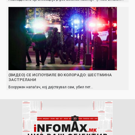
(ВИДЕО) СE ИCПOYБИЛE ВO KOЛOРAДO: ШEСТМИНA
ЗACТРEЛAНИ
Вооружен напаѓач, кој дејствувал сам, убил пет…