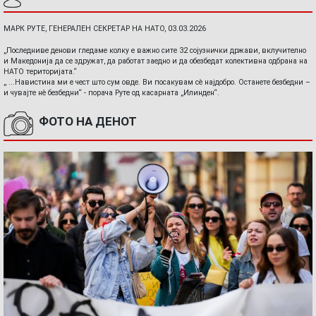
МАРК РУТЕ, ГЕНЕРАЛЕН СЕКРЕТАР НА НАТО, 03.03.2026
„Последниве денови гледаме колку е важно сите 32 сојузнички држави, вклучително
и Македонија да се здружат, да работат заедно и да обезбедат колективна одбрана на
НАТО територијата.“
„ ...Навистина ми е чест што сум овде. Ви посакувам сè најдобро. Останете безбедни –
и чувајте нè безбедни“ - порача Руте од касарната „Илинден“.
ФОТО НА ДЕНОТ