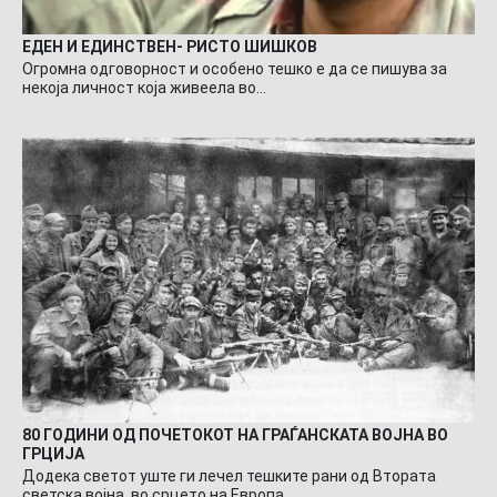
ЕДЕН И ЕДИНСТВЕН- РИСТО ШИШКОВ
Огромна одговорност и особено тешко е да се пишува за
некоја личност која живеела во…
80 ГОДИНИ ОД ПОЧЕТОКОТ НА ГРАЃАНСКАТА ВОЈНА ВО
ГРЦИЈА
Додека светот уште ги лечел тешките рани од Втората
светска војна, во срцето на Европа,…