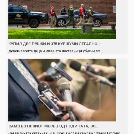
КУПИЛ ДВЕ ПУШКИ И 375 КУРШУМИ ЛЕГАЛНО:…
Деветнаесетте деца и двајцата наставници убиени во…
САМО ВО ПРВИОТ МЕСЕЦ ОД ГОДИНАТА, ВО…
Невладината организација „Прес амблем кампејн“ (Press Emblem…