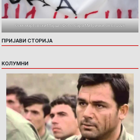
Осмомартовски Марш / Фото: Сара Митрички, 08.03.2026
ПРИЈАВИ СТОРИЈА
КОЛУМНИ