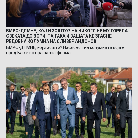
ВМРО-ДПМНЕ, КОЈ И ЗОШТО? НА НИКОГО НЕ МУ ГОРЕЛА
СВЕЌАТА ДО ЗОРИ, ПА ТАКА И ВАШАТА ЌЕ ЗГАСНЕ –
РЕДОВНА КОЛУМНА НА ОЛИВЕР АНДОНОВ
ВМРО-ДПМНЕ, кој и зошто? Насловот на колумната која е
пред Вас е во прашална форма…