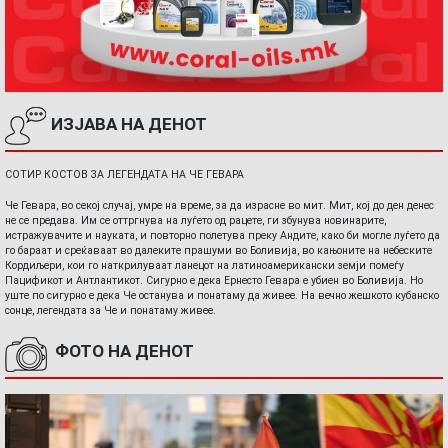
ИЗЈАВА НА ДЕНОТ
СОТИР КОСТОВ ЗА ЛЕГЕНДАТА НА ЧЕ ГЕВАРА
Че Гевара, во секој случај, умре на време, за да израсне во мит. Мит, кој до ден денес
не се предава. Им се оттргнува на луѓето од рацете, ги збунува новинарите,
истражувачите и науката, и повторно полетува преку Андите, како би могле луѓето да
го бараат и среќаваат во далеките прашуми во Боливија, во кањоните на небеските
Кордиљери, кои го наткрилуваат ланецот на латиноамерикански земји помеѓу
Пацификот и Антлантикот. Сигурно е дека Ернесто Гевара е убиен во Боливија. Но
уште по сигурно е дека Че останува и понатаму да живее. На вечно жешкото кубанско
сонце, легендата за Че и понатаму живее.
ФОТО НА ДЕНОТ