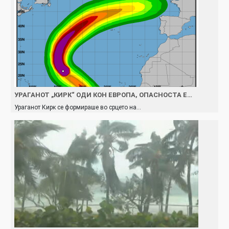
УРАГАНОТ „КИРК“ ОДИ КОН ЕВРОПА, ОПАСНОСТА Е…
Ураганот Кирк се формираше во срцето на…