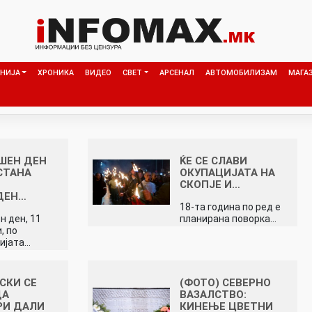
НИЈА
ХРОНИКА
ВИДЕО
СВЕТ
АРСЕНАЛ
АВТОМОБИЛИЗАМ
МАГА
ШЕН ДЕН
ЌЕ СЕ СЛАВИ
СТАНА
ОКУПАЦИЈАТА НА
СКОПЈЕ И…
ДЕН…
18-та година по ред е
н ден, 11
планирана поворка…
, по
ијата…
СКИ СЕ
(ФОТО) СЕВЕРНО
ДА
ВАЗАЛСТВО:
РИ ДАЛИ
КИНЕЊЕ ЦВЕТНИ