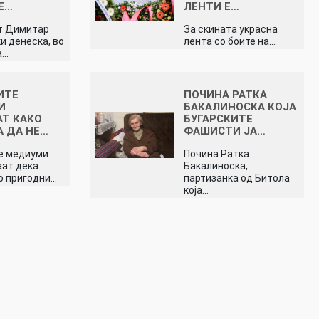
Е…
ЛЕНТИ Е…
т Димитар
За скината украсна
и денеска, во
лента со боите на…
а…
ИТЕ
ПОЧИНА РАТКА
И
БАКАЛИНОСКА КОЈА
Т КАКО
БУГАРСКИТЕ
А ДА НЕ…
ФАШИСТИ ЈА…
е медиуми
Почина Ратка
ат дека
Бакалиноска,
со пригодни…
партизанка од Битола
која…