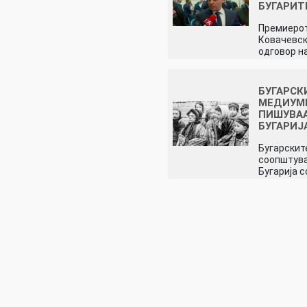
БУГАРИТ
Премиеро
Ковачевск
одговор н
БУГАРСК
МЕДИУМ
ПИШУВАА
БУГАРИЈ
Бугарскит
соопштува
Бугарија 