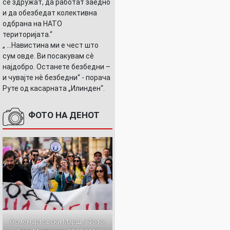
се здружат, да работат заедно
и да обезбедат колективна
одбрана на НАТО
територијата.“
„ ...Навистина ми е чест што
сум овде. Ви посакувам сè
најдобро. Останете безбедни –
и чувајте нè безбедни“ - порача
Руте од касарната „Илинден“.
ФОТО НА ДЕНОТ
Осмомартовски Марш / Фото: