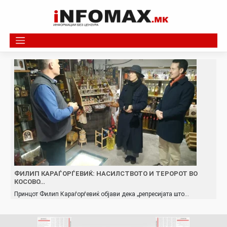
Skip
to
content
ФИЛИП КАРАЃОРЃЕВИЌ: НАСИЛСТВОТО И ТЕРОРОТ ВО
КОСОВО…
Принцот Филип Караѓорѓевиќ објави дека „репресијата што…