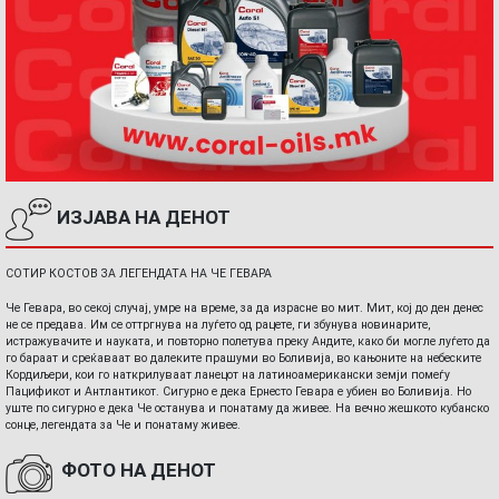
ИЗЈАВА НА ДЕНОТ
СОТИР КОСТОВ ЗА ЛЕГЕНДАТА НА ЧЕ ГЕВАРА
Че Гевара, во секој случај, умре на време, за да израсне во мит. Мит, кој до ден денес
не се предава. Им се оттргнува на луѓето од рацете, ги збунува новинарите,
истражувачите и науката, и повторно полетува преку Андите, како би могле луѓето да
го бараат и среќаваат во далеките прашуми во Боливија, во кањоните на небеските
Кордиљери, кои го наткрилуваат ланецот на латиноамерикански земји помеѓу
Пацификот и Антлантикот. Сигурно е дека Ернесто Гевара е убиен во Боливија. Но
уште по сигурно е дека Че останува и понатаму да живее. На вечно жешкото кубанско
сонце, легендата за Че и понатаму живее.
ФОТО НА ДЕНОТ