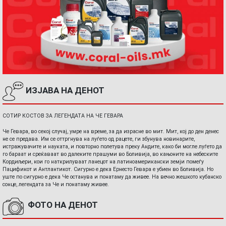
ИЗЈАВА НА ДЕНОТ
СОТИР КОСТОВ ЗА ЛЕГЕНДАТА НА ЧЕ ГЕВАРА
Че Гевара, во секој случај, умре на време, за да израсне во мит. Мит, кој до ден денес
не се предава. Им се оттргнува на луѓето од рацете, ги збунува новинарите,
истражувачите и науката, и повторно полетува преку Андите, како би могле луѓето да
го бараат и среќаваат во далеките прашуми во Боливија, во кањоните на небеските
Кордиљери, кои го наткрилуваат ланецот на латиноамерикански земји помеѓу
Пацификот и Антлантикот. Сигурно е дека Ернесто Гевара е убиен во Боливија. Но
уште по сигурно е дека Че останува и понатаму да живее. На вечно жешкото кубанско
сонце, легендата за Че и понатаму живее.
ФОТО НА ДЕНОТ