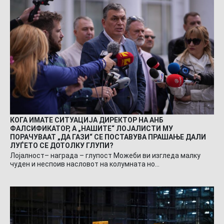
КОГА ИМАТЕ СИТУАЦИЈА ДИРЕКТОР НА АНБ
ФАЛСИФИКАТОР, А „НАШИТЕ“ ЛОЈАЛИСТИ МУ
ПОРАЧУВААТ „ДА ГАЗИ“ СЕ ПОСТАВУВА ПРАШАЊЕ ДАЛИ
ЛУЃЕТО СЕ ДОТОЛКУ ГЛУПИ?
Лојалност– награда – глупост Можеби ви изгледа малку
чуден и неспоив насловот на колумната но…