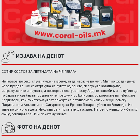
ИЗЈАВА НА ДЕНОТ
СОТИР КОСТОВ ЗА ЛЕГЕНДАТА НА ЧЕ ГЕВАРА
Че Гевара, во секој случај, умре на време, за да израсне во мит. Мит, кој до ден денес
не се предава. Им се оттргнува на луѓето од рацете, ги збунува новинарите,
истражувачите и науката, и повторно полетува преку Андите, како би могле луѓето да
го бараат и среќаваат во далеките прашуми во Боливија, во кањоните на небеските
Кордиљери, кои го наткрилуваат ланецот на латиноамерикански земји помеѓу
Пацификот и Антлантикот. Сигурно е дека Ернесто Гевара е убиен во Боливија. Но
уште по сигурно е дека Че останува и понатаму да живее. На вечно жешкото кубанско
сонце, легендата за Че и понатаму живее.
ФОТО НА ДЕНОТ