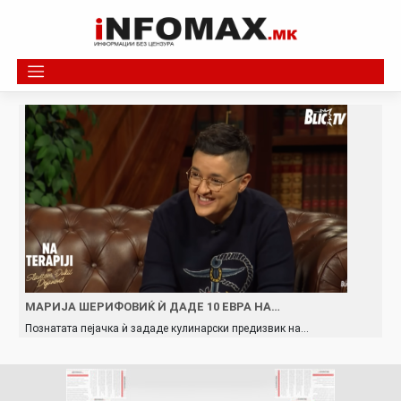
Skip
to
content
МАРИЈА ШЕРИФОВИЌ Ѝ ДАДЕ 10 ЕВРА НА…
Познатата пејачка ѝ зададе кулинарски предизвик на…