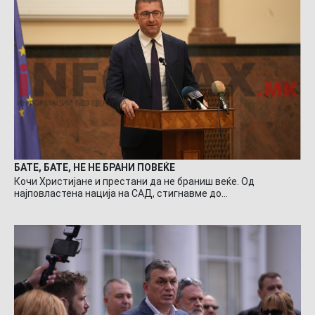
БАТЕ, БАТЕ, НЕ НЕ БРАНИ ПОВЕЌЕ
Кочи Христијане и престани да не браниш веќе. Од
најповластена нација на САД, стигнавме до…