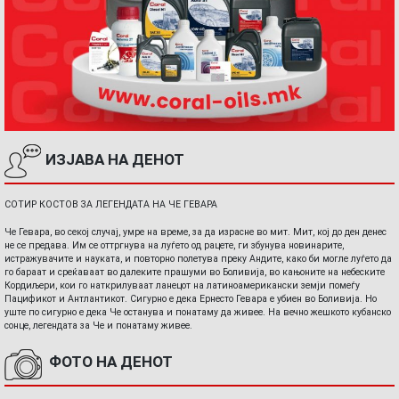
ИЗЈАВА НА ДЕНОТ
СОТИР КОСТОВ ЗА ЛЕГЕНДАТА НА ЧЕ ГЕВАРА
Че Гевара, во секој случај, умре на време, за да израсне во мит. Мит, кој до ден денес
не се предава. Им се оттргнува на луѓето од рацете, ги збунува новинарите,
истражувачите и науката, и повторно полетува преку Андите, како би могле луѓето да
го бараат и среќаваат во далеките прашуми во Боливија, во кањоните на небеските
Кордиљери, кои го наткрилуваат ланецот на латиноамерикански земји помеѓу
Пацификот и Антлантикот. Сигурно е дека Ернесто Гевара е убиен во Боливија. Но
уште по сигурно е дека Че останува и понатаму да живее. На вечно жешкото кубанско
сонце, легендата за Че и понатаму живее.
ФОТО НА ДЕНОТ