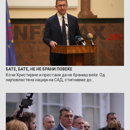
БАТЕ, БАТЕ, НЕ НЕ БРАНИ ПОВЕЌЕ
Кочи Христијане и престани да не браниш веќе. Од
најповластена нација на САД, стигнавме до…