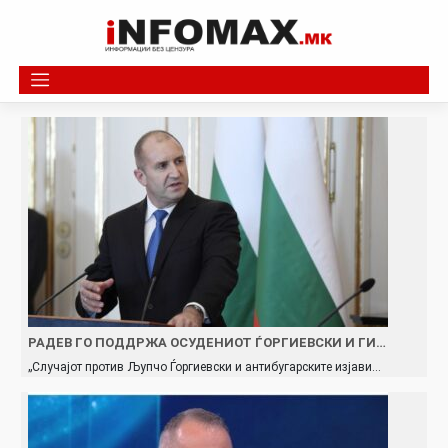
Skip
to
content
РАДЕВ ГО ПОДДРЖА ОСУДЕНИОТ ЃОРГИЕВСКИ И ГИ…
„Случајот против Љупчо Ѓоргиевски и антибугарските изјави…