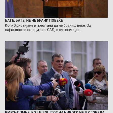
БАТЕ, БАТЕ, НЕ НЕ БРАНИ ПОВЕЌЕ
Кочи Христијане и престани да не браниш веќе. Од
најповластена нација на САД, стигнавме до…
ВМРО-ДПМНЕ, КОЈ И ЗОШТО? НА НИКОГО НЕ МУ ГОРЕЛА