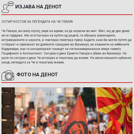
ИЗЈАВА НА ДЕНОТ
СОТИР КОСТОВ ЗА ЛЕГЕНДАТА НА ЧЕ ГЕВАРА
Че Гевара, во секој случај, умре на време, за да израсне во мит. Мит, кој до ден денес
не се предава. Им се оттргнува на луѓето од рацете, ги збунува новинарите,
истражувачите и науката, и повторно полетува преку Андите, како би могле луѓето да
го бараат и среќаваат во далеките прашуми во Боливија, во кањоните на небеските
Кордиљери, кои го наткрилуваат ланецот на латиноамерикански земји помеѓу
Пацификот и Антлантикот. Сигурно е дека Ернесто Гевара е убиен во Боливија. Но
уште по сигурно е дека Че останува и понатаму да живее. На вечно жешкото кубанско
сонце, легендата за Че и понатаму живее.
ФОТО НА ДЕНОТ