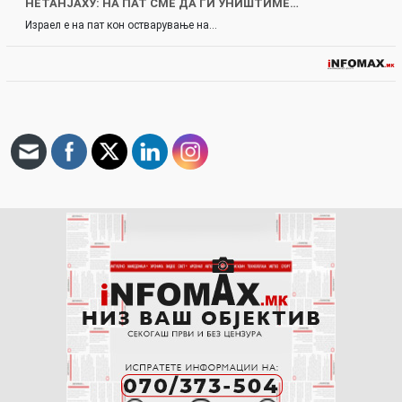
НЕТАНЈАХУ: НА ПАТ СМЕ ДА ГИ УНИШТИМЕ…
Израел е на пат кон остварување на…