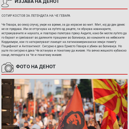
ИЗЈАВА НА ДЕНОТ
СОТИР КОСТОВ ЗА ЛЕГЕНДАТА НА ЧЕ ГЕВАРА
Че Гевара, во секој случај, умре на време, за да израсне во мит. Мит, кој до ден денес
не се предава. Им се оттргнува на луѓето од рацете, ги збунува новинарите,
истражувачите и науката, и повторно полетува преку Андите, како би могле луѓето да
го бараат и среќаваат во далеките прашуми во Боливија, во кањоните на небеските
Кордиљери, кои го наткрилуваат ланецот на латиноамерикански земји помеѓу
Пацификот и Антлантикот. Сигурно е дека Ернесто Гевара е убиен во Боливија. Но
уште по сигурно е дека Че останува и понатаму да живее. На вечно жешкото кубанско
сонце, легендата за Че и понатаму живее.
ФОТО НА ДЕНОТ