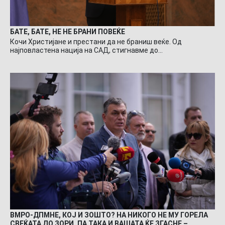
БАТЕ, БАТЕ, НЕ НЕ БРАНИ ПОВЕЌЕ
Кочи Христијане и престани да не браниш веќе. Од
најповластена нација на САД, стигнавме до…
ВМРО-ДПМНЕ, КОЈ И ЗОШТО? НА НИКОГО НЕ МУ ГОРЕЛА
СВЕЌАТА ДО ЗОРИ, ПА ТАКА И ВАШАТА ЌЕ ЗГАСНЕ –