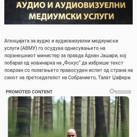
Агенцијата за аудио и аудиовизуелни медиумски
услуги (АВМУ) го осудува однесувањето на
поранешниот министер за правда Аднан Јашари, кој
побарал од новинарка на „Фокус“ да избрише текст
поврзан со полагањето правосуден испит од страна на
синот на претседателот на Собранието, Талат Џафери.