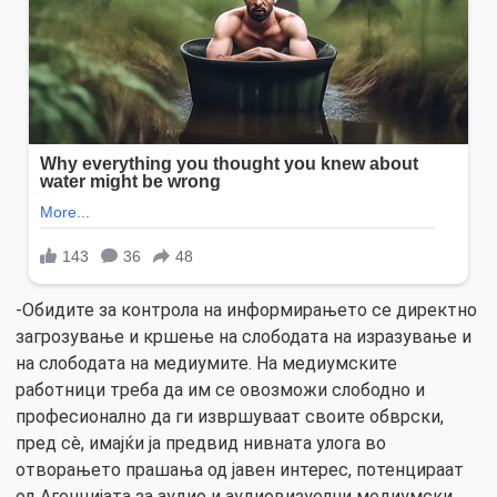
-Обидите за контрола на информирањето се директно
загрозување и кршење на слободата на изразување и
на слободата на медиумите. На медиумските
работници треба да им се овозможи слободно и
професионално да ги извршуваат своите обврски,
пред сè, имајќи ја предвид нивната улога во
отворањето прашања од јавен интерес, потенцираат
од Агенцијата за аудио и аудиовизуелни медиумски