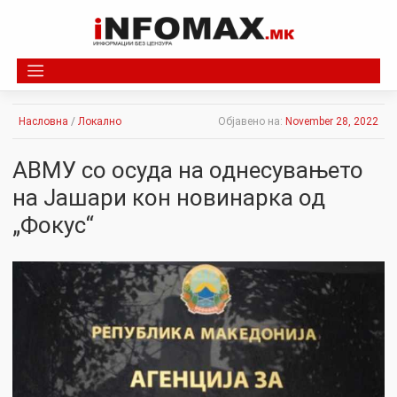
Skip
to
content
Насловна
/
Локално
Објавено на:
November 28, 2022
АВМУ со осуда на однесувањето
на Јашари кон новинарка од
„Фокус“