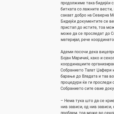
продолжиме така бидејќи с
битката со лажните вести, 
сакаат добро на Северна М
Бидејќи документите се веќ
пристап до истите, тоа мо
може да се проследат до С
материјал, рече координат
Адеми посочи дека вицепр
Бојан Маричиќ, како и сек
координациите организиран
Собранието Талат Џафери и
барање до Владата и таа в
процедури ќе ги проследи 
Собранието сите овие докум
– Нема тука што да се крие
нив зависи, од нив зависи
проблем, тоа може во секо