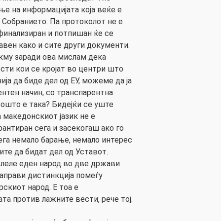
е на информацијата која веќе е
 Собранието. Па протоколот не е
 финализиран и потпишан ќе се
јавен како и сите други документи.
кму заради ова мислам дека
сти кои се кројат во центри што
ја да биде дел од ЕУ, можеме да ја
нтен начин, со транспарентна
Зошто е така? Бидејќи се уште
македонскиот јазик не е
арантиран сега и засекогаш ако го
га немало барање, немало интерес
ите да бидат дел од Уставот.
леле еден народ во две држави
 направи дистинкција помеѓу
скиот народ. Е тоа е
ата против лажните вести, рече тој.