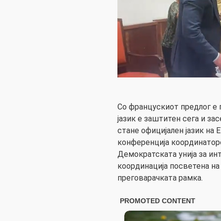
Со францускиот предлог е
јазик е заштитен сега и за
стане официјален јазик на 
конференција координаторо
Демократската унија за инт
координација посветена на
преговарачката рамка.