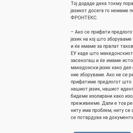
Тој додаде дека токму пор
јазикот досега го немаме 
ФРОНТЕКС.
– Ако се прифати предлого
јазик на кој што зборуваме 
и ќе имаме за првпат тако
ЕУ каде што македонскиот 
засекогаш и ќе имаме исто
македонски јазик како дел 
ние зборуваме. Ако не се р
прифатиме предлогот што ќ
нашиот јазик, нашиот идент
бидеме изолирани како изо
преживееме. Дали е тоа реш
ниту има проблем, ниту се 
се потврдува на документи