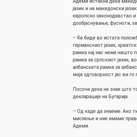
Адеми истакна дека македо
јазик и на македонски јази
европско законодавство и 
дообјаснување, фусноти, ѕв
– Ќе биде во истата положб
германскиот јазик, хрватск
рамка кај нас нема ништо 
рамка за српскиот јазик, в
албанската рамка за албанс
моја одговорност јас ви го 
Посочи дека не знае што т
декларација на Бугарија.
– Од каде да знаеме. Ако т
мислење и ние имаме прав
Адеми.