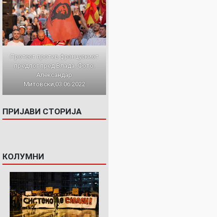
Протест против францускиот
предлог пред Влада. Фото:
Александар
Митовски,03.06.2022
ПРИЈАВИ СТОРИЈА
КОЛУМНИ