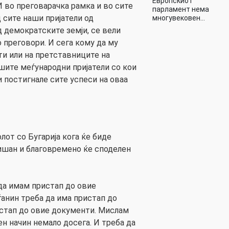
Европскиот
И во преговарачка рамка и во сите
парламент нема
д сите наши пријатели од
многувековен…
д демократските земји, се вели
 преговори. И сега кому да му
и или на претставниците на
шите меѓународни пријатели со кои
 постигнале сите успеси на оваа
лот со Бугарија кога ќе биде
ишан и благовремено ќе споделен
 да имам пристап до овие
ѓанин треба да има пристап до
стап до овие документи. Мислам
н начин немало досега. И треба да