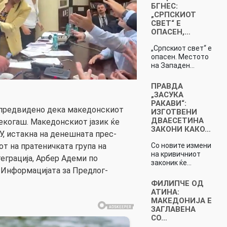
БГНЕС:
„СРПСКИОТ
СВЕТ“ Е
ОПАСЕН,…
„Српскиот свет“ е
опасен. Местото
на Западен…
ПРАВДА
„ЗАСУКА
РАКАВИ“:
 предвидено дека македонскиот
ИЗГОТВЕНИ
ДВАЕСЕТИНА
секогаш. Македонскиот јазик ќе
ЗАКОНИ КАКО…
ЕУ, истакна на денешната прес-
Со новите измени
т на пратеничката група на
на кривичниот
еграција, Арбер Адеми по
законик ќе…
 Информацијата за Предлог-
ФИЛИПЧЕ ОД
АТИНА:
МАКЕДОНИЈА Е
ЗАГЛАВЕНА
СО…