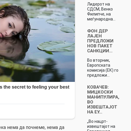
Лидерот на
СДСМ, Венко
Филипче, на
меѓународна…
ФОН ДЕР
ЛАЈЕН
ПРЕДЛОЖИ
НОВ ПАКЕТ
САНКЦИИ…
Во вторник,
Европската
комисија (ЕК) го
предложи…
КОВАЧЕВ:
МИЦКОСКИ
МАНИПУЛИРА,
ВО
ИЗВЕШТАЈОТ
НА ЕУ…
„Во нацрт-
извештајот на
ека нема да почнеме, нема да