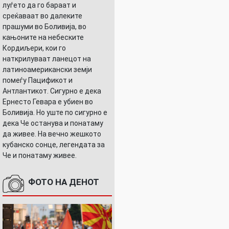
луѓето да го бараат и
среќаваат во далеките
прашуми во Боливија, во
кањоните на небеските
Кордиљери, кои го
наткрилуваат ланецот на
латиноамерикански земји
помеѓу Пацификот и
Антлантикот. Сигурно е дека
Ернесто Гевара е убиен во
Боливија. Но уште по сигурно е
дека Че останува и понатаму
да живее. На вечно жешкото
кубанско сонце, легендата за
Че и понатаму живее.
ФОТО НА ДЕНОТ