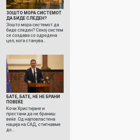
ЗОШТО МОРА СИСТЕМОТ
ДА БИДЕ СЛЕДЕН?
Зошто мора системот да
биде следен? Секој систем
се создава со одредена
цел, кога станува…
БАТЕ, БАТЕ, НЕ НЕ БРАНИ
ПОВЕЌЕ
Кочи Христијане и
престани да не браниш
веќе. Од најповластена
нација на САД, стигнавме
до…