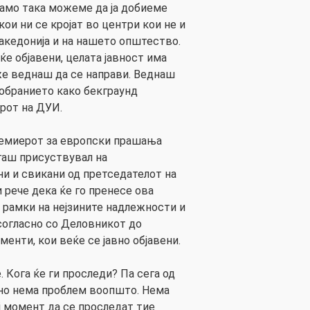
амо така можеме да ја добиеме
кои ни се кројат во центри кои не и
акедонија и на нашето општество.
е објавени, целата јавност има
же веднаш да се направи. Веднаш
обранието како бекграунд
орот на ДУИ.
емиерот за европски прашања
огаш присуствувал на
и и свикани од претседателот на
 рече дека ќе го пренесе ова
о рамки на нејзините надлежности и
согласно со Деловникот до
енти, кои веќе се јавно објавени.
. Кога ќе ги проследи? Па сега од
, но нема проблем воопшто. Нема
ј момент да се проследат тие