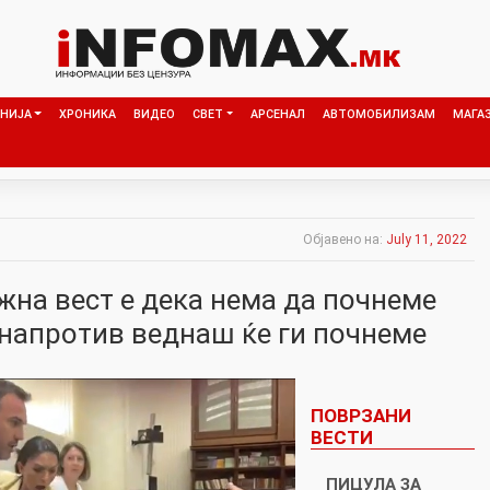
НИЈА
ХРОНИКА
ВИДЕО
СВЕТ
АРСЕНАЛ
АВТОМОБИЛИЗАМ
МАГА
Објавено на:
July 11, 2022
жна вест е дека нема да почнеме
 напротив веднаш ќе ги почнеме
ПОВРЗАНИ
ВЕСТИ
ПИЦУЛА ЗА