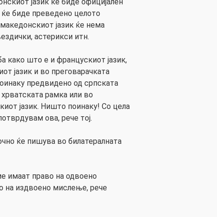
нскиот јазик ќе биде официјален
к ќе биде преведено целото
македонскиот јазик ќе нема
ездички, астерикси итн.
а како што е и францускиот јазик,
иот јазик и во преговарачката
поинаку предвидено од српската
о хрватската рамка или во
киот јазик. Ништо поинаку! Со цела
потврдувам ова, рече тој.
очно ќе пишува во билатералната
ие имаат право на одвоено
о на издвоено мислење, рече