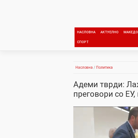
Skip
to
content
НАСЛОВНА
АКТУЕЛНО
МАКЕДО
СПОРТ
Насловна
/
Политика
Адеми тврди: Ла
преговори со ЕУ,