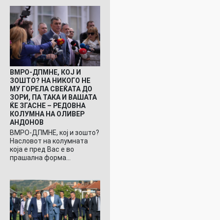
ВМРО-ДПМНЕ, КОЈ И
ЗОШТО? НА НИКОГО НЕ
МУ ГОРЕЛА СВЕЌАТА ДО
ЗОРИ, ПА ТАКА И ВАШАТА
ЌЕ ЗГАСНЕ – РЕДОВНА
КОЛУМНА НА ОЛИВЕР
АНДОНОВ
ВМРО-ДПМНЕ, кој и зошто?
Насловот на колумната
која е пред Вас е во
прашална форма…