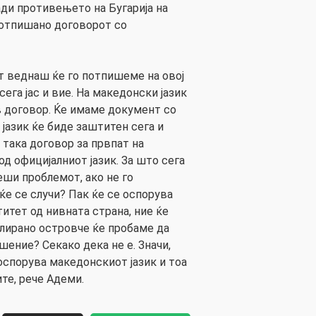
ади противењето на Бугарија на
потпишано договорот со
т веднаш ќе го потпишеме на овој
сега јас и вие. На македонски јазик
в договор. Ќе имаме документ со
јазик ќе биде заштитен сега и
 така договор за првпат на
од официјалниот јазик. За што сега
еши проблемот, ако не го
е се случи? Пак ќе се оспорува
итет од нивната страна, ние ќе
лирано островче ќе пробаме да
ение? Секако дека не е. Значи,
оспорува македонскиот јазик и тоа
те, рече Адеми.