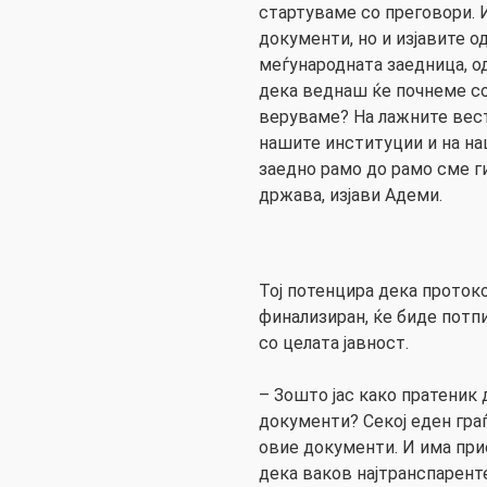
стартуваме со преговори. 
документи, но и изјавите о
меѓународната заедница, о
дека веднаш ќе почнеме со
веруваме? На лажните вест
нашите институции и на на
заедно рамо до рамо сме ги
држава, изјави Адеми.
Тој потенцира дека протоко
финализиран, ќе биде потп
со целата јавност.
– Зошто јас како пратеник
документи? Секој еден гра
овие документи. И има при
дека ваков најтранспаренте