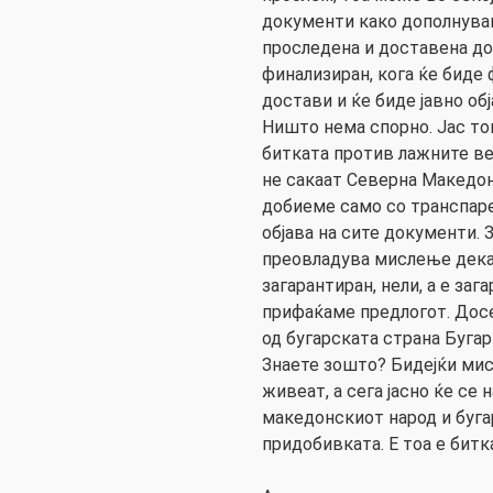
документи како дополнувањ
проследена и доставена до
финализиран, кога ќе биде
достави и ќе биде јавно об
Ништо нема спорно. Јас то
битката против лажните ве
не сакаат Северна Македони
добиеме само со транспаре
објава на сите документи. 
преовладува мислење дека 
загарантиран, нели, а е заг
прифаќаме предлогот. Досе
од бугарската страна Бугар
Знаете зошто? Бидејќи мис
живеат, а сега јасно ќе се
македонскиот народ и бугар
придобивката. Е тоа е битк