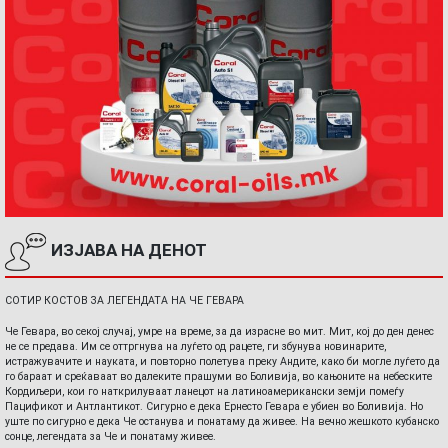
ИЗЈАВА НА ДЕНОТ
СОТИР КОСТОВ ЗА ЛЕГЕНДАТА НА ЧЕ ГЕВАРА
Че Гевара, во секој случај, умре на време, за да израсне во мит. Мит, кој до ден денес
не се предава. Им се оттргнува на луѓето од рацете, ги збунува новинарите,
истражувачите и науката, и повторно полетува преку Андите, како би могле луѓето да
го бараат и среќаваат во далеките прашуми во Боливија, во кањоните на небеските
Кордиљери, кои го наткрилуваат ланецот на латиноамерикански земји помеѓу
Пацификот и Антлантикот. Сигурно е дека Ернесто Гевара е убиен во Боливија. Но
уште по сигурно е дека Че останува и понатаму да живее. На вечно жешкото кубанско
сонце, легендата за Че и понатаму живее.