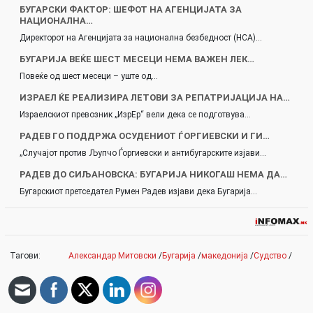
БУГАРСКИ ФАКТОР: ШЕФОТ НА АГЕНЦИЈАТА ЗА
НАЦИОНАЛНА…
Директорот на Агенцијата за национална безбедност (НСА)…
БУГАРИЈА ВЕЌЕ ШЕСТ МЕСЕЦИ НЕМА ВАЖЕН ЛЕК…
Повеќе од шест месеци – уште од…
ИЗРАЕЛ ЌЕ РЕАЛИЗИРА ЛЕТОВИ ЗА РЕПАТРИЈАЦИЈА НА…
Израелскиот превозник „ИзрЕр“ вели дека се подготвува…
РАДЕВ ГО ПОДДРЖА ОСУДЕНИОТ ЃОРГИЕВСКИ И ГИ…
„Случајот против Љупчо Ѓоргиевски и антибугарските изјави…
РАДЕВ ДО СИЉАНОВСКА: БУГАРИЈА НИКОГАШ НЕМА ДА…
Бугарскиот претседател Румен Радев изјави дека Бугарија…
Тагови:
Александар Митовски
/
Бугарија
/
македонија
/
Судство
/