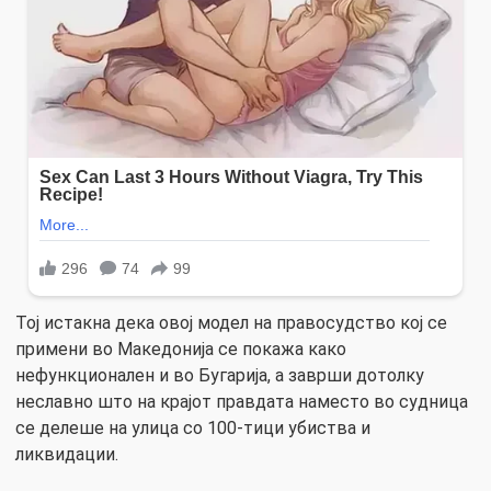
Тој истакна дека овој модел на правосудство кој се
примени во Македонија се покажа како
нефункционален и во Бугарија, а заврши дотолку
неславно што на крајот правдата наместо во судница
се делеше на улица со 100-тици убиства и
ликвидации.