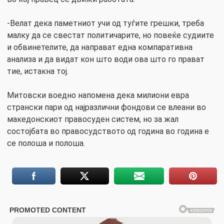
-Велат дека паметниот учи од туѓите грешки, треба
малку да се свестат политичарите, но повеќе судиите
и обвинетелите, да направат една компаративна
анализа и да видат кон што води ова што го прават
тие, истакна тој.
Митовски воедно напомена дека милиони евра
странски пари од најразлични фондови се влеани во
македонскиот правосуден систем, но за жал
состојбата во правосудството од година во година е
се полоша и полоша.