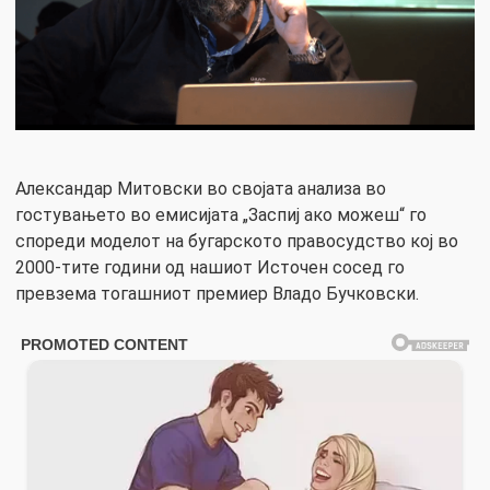
Александар Митовски во својата анализа во
гостувањето во емисијата „Заспиј ако можеш“ го
спореди моделот на бугарското правосудство кој во
2000-тите години од нашиот Источен сосед го
превзема тогашниот премиер Владо Бучковски.