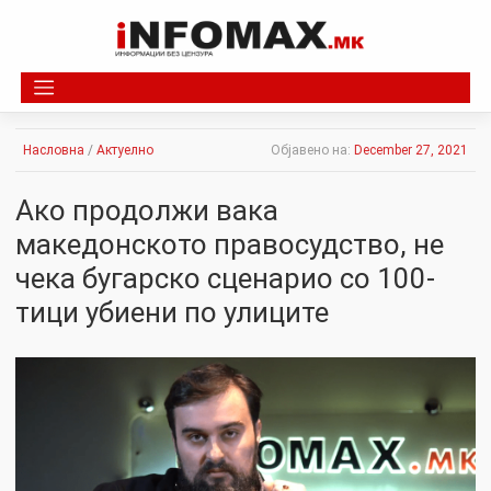
Skip
to
content
Насловна
/
Актуелно
Објавено на:
December 27, 2021
Ако продолжи вака
македонското правоcудство, не
чека бугарско сценарио со 100-
тици yбиeни по улиците