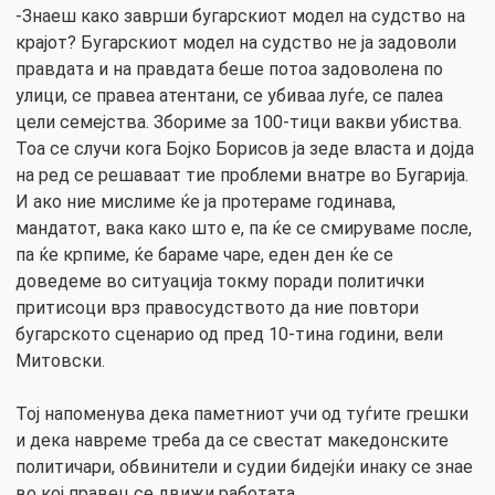
-Знаеш како заврши бугарскиот модел на судство на
крајот? Бугарскиот модел на судство не ја задоволи
правдата и на правдата беше потоа задоволена по
улици, се правеа атентани, се убиваа луѓе, се палеа
цели семејства. Збориме за 100-тици вакви убиства.
Тоа се случи кога Бојко Борисов ја зеде власта и дојда
на ред се решаваат тие проблеми внатре во Бугарија.
И ако ние мислиме ќе ја протераме годинава,
мандатот, вака како што е, па ќе се смируваме после,
па ќе крпиме, ќе бараме чаре, еден ден ќе се
доведеме во ситуација токму поради политички
притисоци врз правосудството да ние повтори
бугарското сценарио од пред 10-тина години, вели
Митовски.
Тој напоменува дека паметниот учи од туѓите грешки
и дека навреме треба да се свестат македонските
политичари, обвинители и судии бидејќи инаку се знае
во кој правец се движи работата.