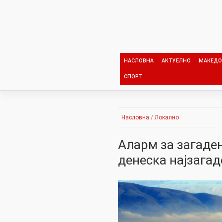
Skip
to
content
НАСЛОВНА
АКТУЕЛНО
МАКЕДО
СПОРТ
Насловна
/
Локално
Аларм за загаден
денеска најзагад