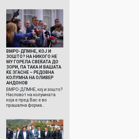
ВМРО-ДПМНЕ, КОЈ И
ЗОШТО? НА НИКОГО НЕ
МУ ГОРЕЛА СВЕЌАТА ДО
ЗОРИ, ПА ТАКА И ВАШАТА
ЌЕ ЗГАСНЕ – РЕДОВНА
КОЛУМНА НА ОЛИВЕР
АНДОНОВ
ВМРО-ДПМНЕ, кој и зошто?
Насловот на колумната
која е пред Вас е во
прашална форма…