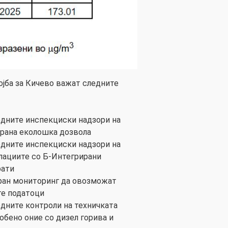
ојба за Кичево важат следните
едните инспекциски надзори на
ирана еколошка дозвола
едните инспекциски надзори на
алациите со Б-Интегрирани
рати
ран мониторинг да овозможат
те податоци
дните контроли на техничката
обено оние со дизел горива и