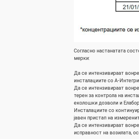
Согласно настанатата сост
мерки:
Да се интензивираат вонр
инсталациите со А-Интегр
Да се интензивираат вонр
терен за контрола на инст
еколошки дозволи и Елабо
Инсталациите со континуи
јавен пристап на измерени
Да се интензивираат вонре
исправност на возилата, ос