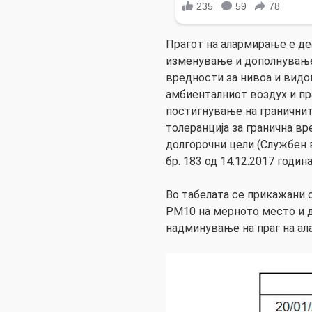
Прагот на алармирање е де
изменување и дополнување
вредности за нивоа и видо
амбиенталниот воздух и пр
постигнување на граничнит
толеранција за гранична в
долгорочни цели (Службен 
бр. 183 од 14.12.2017 година
Во табелата се прикажани
PM10 на мернoто место и д
надминување на праг на а