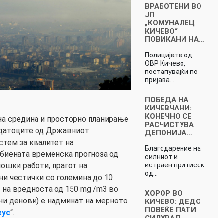
ВРАБОТЕНИ ВО
ЈП
„КОМУНАЛЕЦ
КИЧЕВО“
ПОВИКАНИ НА…
Полицијата од
ОВР Кичево,
постапувајќи по
пријава…
ПОБЕДА НА
КИЧЕВЧАНИ:
КОНЕЧНО СЕ
а средина и просторно планирање
РАСЧИСТУВА
датоците од Државниот
ДЕПОНИЈА…
тем за квалитет на
Благодарение на
биената временска прогноза од
силниот и
истраен притисок
ошки работи, прагот на
од…
и честички со големина до 10
на вредноста од 150 mg /m3 во
ХОРОР ВО
ни денови) е надминат на мерното
КИЧЕВО: ДЕДО
ПОВЕЌЕ ПАТИ
кус
“.
СИЛУВАЛ…