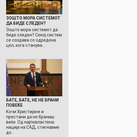
ЗОШТО МОРА СИСТЕМОТ
ДА БИДЕ СЛЕДЕН?
Зошто мора системот да
биде следен? Секој систем
се создава со одредена
цел, кога станува…
БАТЕ, БАТЕ, НЕ НЕ БРАНИ
ПОВЕЌЕ
Кочи Христијане и
престани да не браниш
веќе. Од најповластена
нација на САД, стигнавме
до…