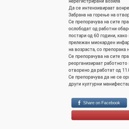
нерегистрирани возила
Да се интензивираат вонр
Забрана на горење на отво
Се препорачува на сите пра
ослободат од работни обвр
постари од 60 години, како
прележан миокарден инфарк
на возраста, со препорака 
Се препорачува на сите пра
реорганизираат работното 
отворено да работат од 11.0
Се препорачува да не се о
други културни манифестац
Share on Facebook