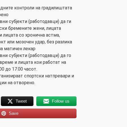
едните контроли на градилиштата
рено
вни субјекти (работодавци) да ги
ски бремените жени, лицата
 и лицата со хронична астма,
т или мозочен удар, без разлика
на матичен лекар
вни субјекти (работодавци) да го
време и лицата кои работат на
0 до 17.00 часот.
рганизираат спортски натпревари и
ии на отворено.
Tweet
Follow us
Save