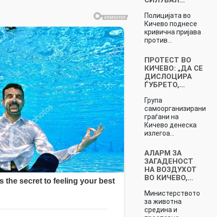
Полицијата во
Кичево поднесе
кривична пријава
против…
ПРОТЕСТ ВО
КИЧЕВО: „ДА СЕ
ДИСЛОЦИРА
ЃУБРЕТО,…
Група
самоорганизирани
граѓани на
Кичево денеска
излегоа…
АЛАРМ ЗА
ЗАГАДЕНОСТ
НА ВОЗДУХОТ
ВО КИЧЕВО,…
Министерството
за животна
средина и