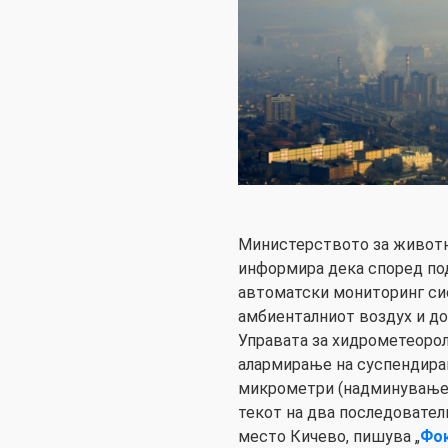
Министерството за животн
информира дека според по
автоматски мониторинг сис
амбиенталниот воздух и до
Управата за хидрометеорол
алармирање на суспендиран
микрометри (надминување 
текот на два последовател
место Кичево, пишува „
Фо