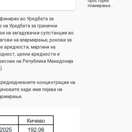
просторно
планирање…
финиран во Уредбата за
 на Уредбата за гранични
ви на загадувачки супстанции во
агови на алармирање, рокови за
е вредности, маргини на
редност, целни вредности и
весник на Република Македонија
).
 среднодневните концентрации на
еновите каде има појава на
лармирање.