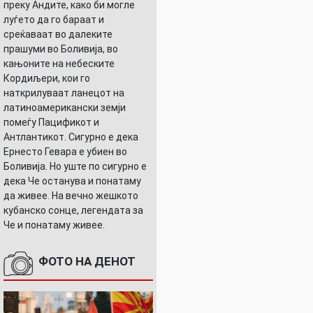
преку Андите, како би могле
луѓето да го бараат и
среќаваат во далеките
прашуми во Боливија, во
кањоните на небеските
Кордиљери, кои го
наткрилуваат ланецот на
латиноамерикански земји
помеѓу Пацификот и
Антлантикот. Сигурно е дека
Ернесто Гевара е убиен во
Боливија. Но уште по сигурно е
дека Че останува и понатаму
да живее. На вечно жешкото
кубанско сонце, легендата за
Че и понатаму живее.
ФОТО НА ДЕНОТ