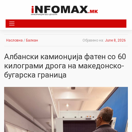
Skip
to
content
Насловна
/
Балкан
Објавено на:
June 8, 2026
Албански камионџија фатен со 60
килограми дрога на македонско-
бугарска граница