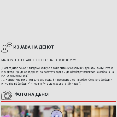
ИЗЈАВА НА ДЕНОТ
МАРК РУТЕ, ГЕНЕРАЛЕН СЕКРЕТАР НА НАТО, 03.03.2026
„Последниве денови гледаме колку е важно сите 32 сојузнички држави, вклучително
и Македонија да се здружат, да работат заедно и да обезбедат колективна одбрана на
НАТО територијата.“
„ ...Навистина ми е чест што сум овде. Ви посакувам сè најдобро. Останете безбедни –
и чувајте нè безбедни“ - порача Руте од касарната „Илинден“.
ФОТО НА ДЕНОТ