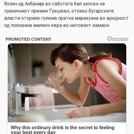
Возач од Албанија во саботата бил уапсен на
граничниот премин Ѓуешево, откако бугарските
власти откриле голема пратка марихуана во вредност
од половина милион евра во неговиот камион.