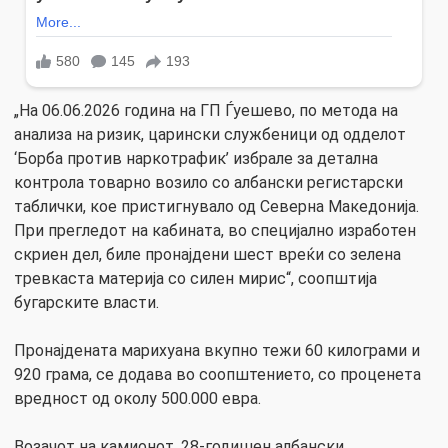
„На 06.06.2026 година на ГП Ѓуешево, по метода на
анализа на ризик, царински службеници од одделот
‘Борба против наркотрафик’ избрале за детална
контрола товарно возило со албански регистарски
таблички, кое пристигнувало од Северна Македонија.
При прегледот на кабината, во специјално изработен
скриен дел, биле пронајдени шест вреќи со зелена
тревкаста материја со силен мирис“, соопштија
бугарските власти.
Пронајдената марихуана вкупно тежи 60 килограми и
920 грама, се додава во соопштението, со проценета
вредност од околу 500.000 евра.
Возачот на камионот, 28-годишен албански