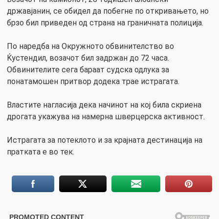
државјанин, се обидел да побегне по откривањето, но
брзо бил приведен од страна на граничната полиција.
По наредба на Окружното обвинителство во
Ќустендил, возачот бил задржан до 72 часа.
Обвинителите сега бараат судска одлука за
понатамошен притвор додека трае истрагата.
Властите нагласија дека начинот на кој била скриена
дрогата укажува на намерна шверцерска активност.
Истрагата за потеклото и за крајната дестинација на
пратката е во тек.