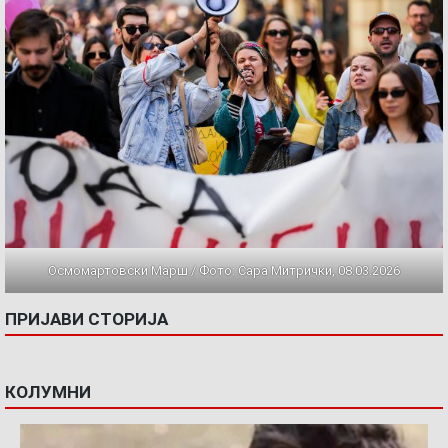
Осмомартовски Марш / Фото: Сара Митрички, 08.03.2026
ПРИЈАВИ СТОРИЈА
КОЛУМНИ